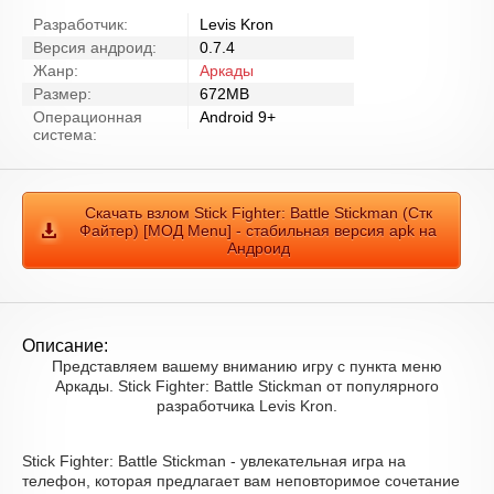
Разработчик:
Levis Kron
Версия андроид:
0.7.4
Жанр:
Аркады
Размер:
672MB
Операционная
Android 9+
система:
Скачать взлом Stick Fighter: Battle Stickman (Стк
Файтер) [МОД Menu] - стабильная версия apk на
Андроид
Описание:
Представляем вашему вниманию игру с пункта меню
Аркады. Stick Fighter: Battle Stickman от популярного
разработчика Levis Kron.
Stick Fighter: Battle Stickman - увлекательная игра на
телефон, которая предлагает вам неповторимое сочетание