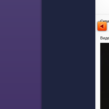
Скр
Виде