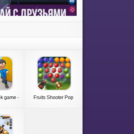
k game -
Fruits Shooter Pop
ut