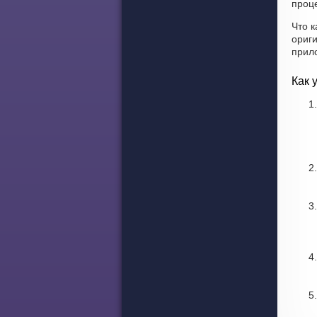
проце
Что к
ориг
прил
Как 