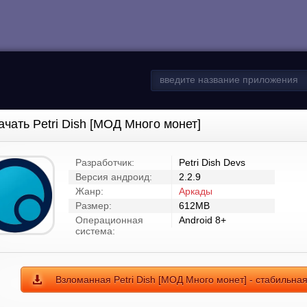
ачать Petri Dish [МОД Много монет]
Разработчик:
Petri Dish Devs
Версия андроид:
2.2.9
Жанр:
Аркады
Размер:
612MB
Операционная
Android 8+
система:
Взломанная Petri Dish [МОД Много монет] - стабильна