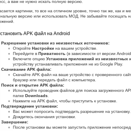
сс, а вам не нужно искать полную версию.
асается картинки, то все на отличном уровне, точно так же, как и 
инальную версию или использовать МОД. Не забывайте посещать на
ожений.
установить APK файл на Android
Разрешение установки из неизвестных источников:
Откройте
Настройки
на вашем устройстве.
Перейдите в
Приватность
(в зависимости от версии Android
Включите опцию
Установка приложений из неизвестных 
устройству устанавливать приложения не из Google Play.
Скачивание APK файла:
Скачайте APK файл на ваше устройство с проверенного сайт
браузер или передать файл с компьютера.
Поиск и открытие APK файла:
Используйте проводник файлов для поиска загруженного AP
папке
Downloads
.
Нажмите на APK файл, чтобы приступить к установке.
Подтверждение установки:
Вас может попросить подтвердить разрешение на установку
Дождитесь окончания установки.
Завершение:
После установки вы можете запустить приложение непосред