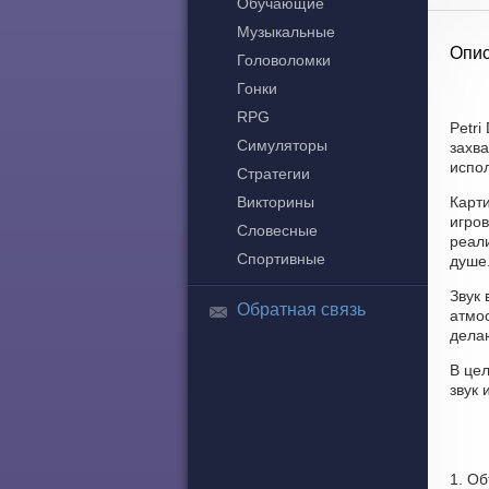
Обучающие
Музыкальные
Опис
Головоломки
Гонки
RPG
Petri
Симуляторы
захв
испол
Стратегии
Викторины
Карти
игро
Словесные
реали
Спортивные
душе
Звук 
Обратная связь
атмо
дела
В цел
звук 
1. О