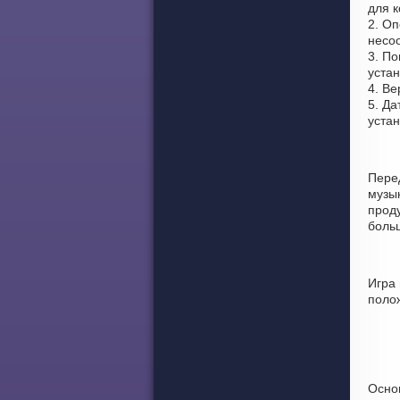
для 
2. Оп
несоо
3. По
устан
4. Ве
5. Да
уста
Пере
музы
проду
боль
Игра 
поло
Осно