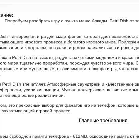
ание:
Попробуем разобрать игру с пункта меню Аркады. Petri Dish от то
 Dish - интересная игра для смартфонов, которая даёт возможност
атывающего игрового процесса и богатого игрового мира. Приложен
ьзования и контролем, позволяя игрокам насладиться в игровое де
нка в Petri Dish на высоте, радуя глаз четкими моделями и крас
вого мира тщательно проработан, порождая чувство живого мира. 
стичным или мультяшным, в зависимости от жанра игры, что позво
.
в Petri Dish впечатляет. Атмосферные саундтреки и качественные
сферности, усиливая эмоции. Музыка подчеркивает ключевые моме
ют её ещё более реалистичной.
ом, это прекрасный выбор для фанатов игр на телефон, которые ц
и захватывающий игровой процесс.
Главные требования.
бъем свободной памяти телефона - 612MB, освободите память от 