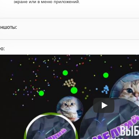
экране или в меню приложений.
иншоты:
о: