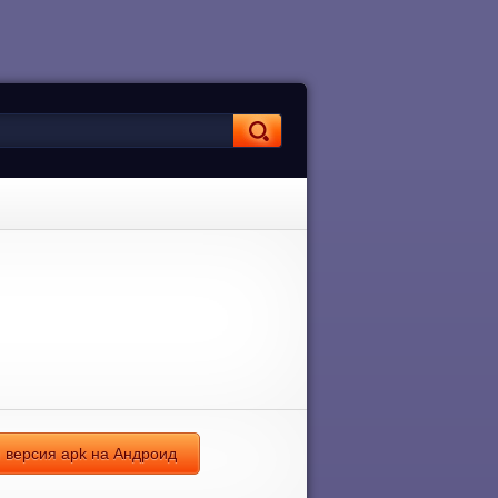
я версия apk на Андроид