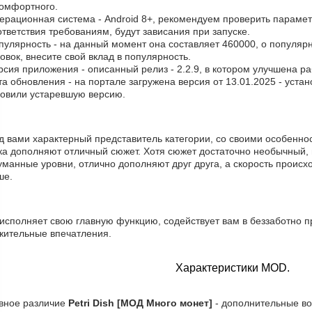
комфортного.
ерационная система - Android 8+, рекомендуем проверить параметр
тветствия требованиям, будут зависания при запуске.
пулярность - на данный момент она составляет 460000, о популярн
овок, внесите свой вклад в популярность.
рсия приложения - описанный релиз - 2.2.9, в котором улучшена р
та обновления - на портале загружена версия от 13.01.2025 - уста
новили устаревшую версию.
д вами характерный представитель категории, со своими особеннос
ка дополняют отличный сюжет. Хотя сюжет достаточно необычный, 
манные уровни, отлично дополняют друг друга, а скорость происхо
ше.
исполняет свою главную функцию, содействует вам в беззаботно п
жительные впечатления.
Характеристики MOD.
вное различие
Petri Dish [МОД Много монет]
- дополнительные во