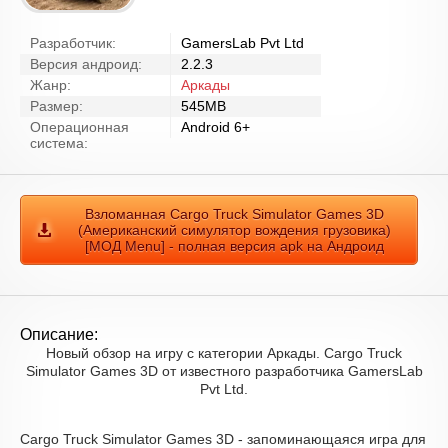
Разработчик:
GamersLab Pvt Ltd
Версия андроид:
2.2.3
Жанр:
Аркады
Размер:
545MB
Операционная
Android 6+
система:
Взломанная Cargo Truck Simulator Games 3D
(Американский симулятор вождения грузовика)
[МОД Menu] - полная версия apk на Андроид
Описание:
Новый обзор на игру с категории Аркады. Cargo Truck
Simulator Games 3D от известного разработчика GamersLab
Pvt Ltd.
Cargo Truck Simulator Games 3D - запоминающаяся игра для