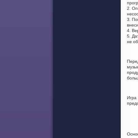
прог
2. О
несо
3. По
внеси
4. Ве
5. Да
не о
Пере
музы
проду
боль
Игра
пред
Осно