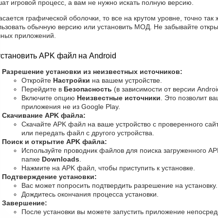
ат игровой процесс, а вам не нужно искать полную версию.
асается графической оболочки, то все на крутом уровне, точно так 
льзовать обычную версию или установить МОД. Не забывайте откры
чных приложений.
установить APK файл на Android
Разрешение установки из неизвестных источников:
Откройте
Настройки
на вашем устройстве.
Перейдите в
Безопасность
(в зависимости от версии Androi
Включите опцию
Неизвестные источники
. Это позволит в
приложения не из Google Play.
Скачивание APK файла:
Скачайте APK файл на ваше устройство с проверенного сайт
или передать файл с другого устройства.
Поиск и открытие APK файла:
Используйте проводник файлов для поиска загруженного AP
папке
Downloads
.
Нажмите на APK файл, чтобы приступить к установке.
Подтверждение установки:
Вас может попросить подтвердить разрешение на установку
Дождитесь окончания процесса установки.
Завершение:
После установки вы можете запустить приложение непосред