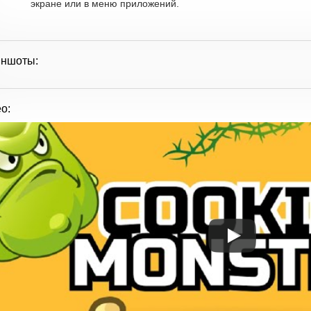
экране или в меню приложений.
иншоты:
о: