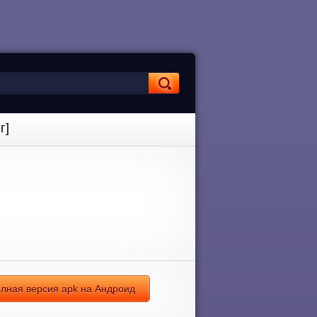
г]
олная версия apk на Андроид