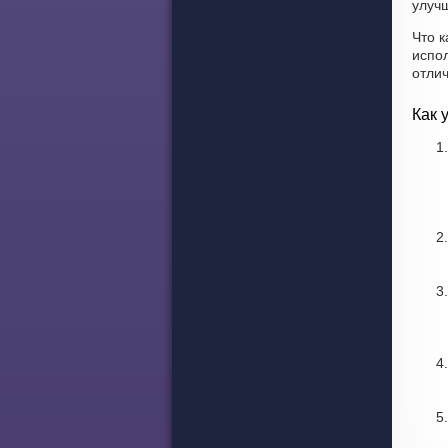
улучш
Что к
испо
отли
Как 