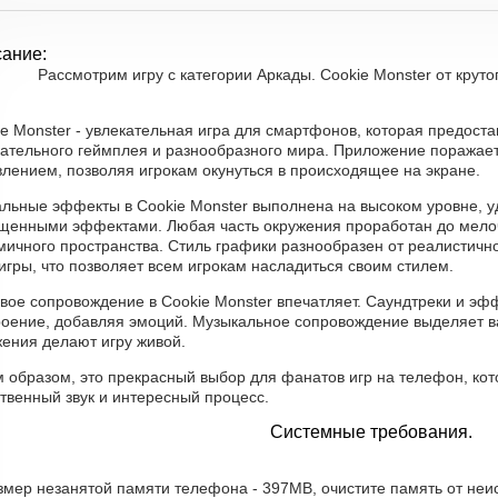
ание:
Рассмотрим игру с категории Аркады. Cookie Monster от крутог
e Monster - увлекательная игра для смартфонов, которая предост
кательного геймплея и разнообразного мира. Приложение поражает
лением, позволяя игрокам окунуться в происходящее на экране.
альные эффекты в Cookie Monster выполнена на высоком уровне,
щенными эффектами. Любая часть окружения проработан до мелоч
ичного пространства. Стиль графики разнообразен от реалистично
игры, что позволяет всем игрокам насладиться своим стилем.
овое сопровождение в Cookie Monster впечатляет. Саундтреки и э
роение, добавляя эмоций. Музыкальное сопровождение выделяет в
жения делают игру живой.
м образом, это прекрасный выбор для фанатов игр на телефон, кот
твенный звук и интересный процесс.
Системные требования.
азмер незанятой памяти телефона - 397MB, очистите память от неи