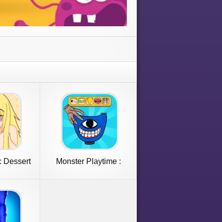
: Dessert
Monster Playtime :
ng
Makeover