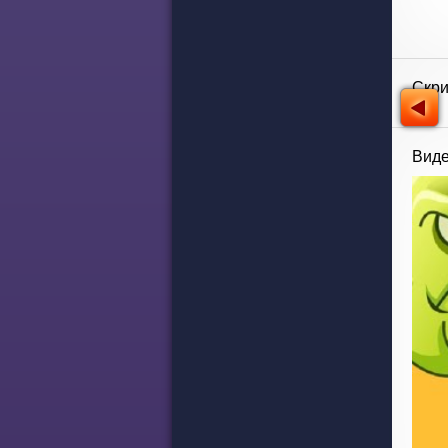
Скр
Виде