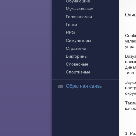
Обучающие
Музыкальные
Опис
Головоломки
Гонки
RPG
Cooki
Симуляторы
увле
управ
Стратегии
Викторины
Визу
насы
Словесные
динам
Спортивные
типа 
Звук
Обратная связь
наст
окру
Таки
качес
1. Р