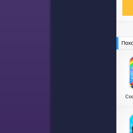
Пох
Coo