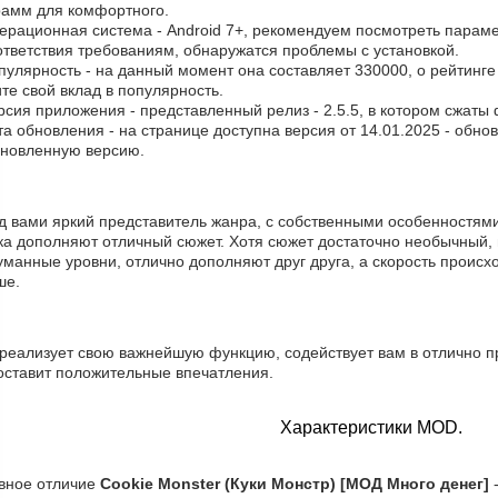
рамм для комфортного.
перационная система - Android 7+, рекомендуем посмотреть параме
ответствия требованиям, обнаружатся проблемы с установкой.
пулярность - на данный момент она составляет 330000, о рейтинге
те свой вклад в популярность.
рсия приложения - представленный релиз - 2.5.5, в котором сжаты
та обновления - на странице доступна версия от 14.01.2025 - обн
бновленную версию.
д вами яркий представитель жанра, с собственными особенностями
ка дополняют отличный сюжет. Хотя сюжет достаточно необычный, 
манные уровни, отлично дополняют друг друга, а скорость происхо
ше.
 реализует свою важнейшую функцию, содействует вам в отлично п
оставит положительные впечатления.
Характеристики MOD.
вное отличие
Cookie Monster (Куки Монстр) [МОД Много денег]
-