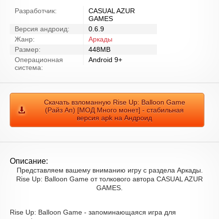
Разработчик:
CASUAL AZUR
GAMES
Версия андроид:
0.6.9
Жанр:
Аркады
Размер:
448MB
Операционная
Android 9+
система:
Скачать взломанную Rise Up: Balloon Game
(Райз Ап) [МОД Много монет] - стабильная
версия apk на Андроид
Описание:
Представляем вашему вниманию игру с раздела Аркады.
Rise Up: Balloon Game от толкового автора CASUAL AZUR
GAMES.
Rise Up: Balloon Game - запоминающаяся игра для