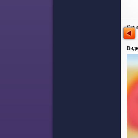
Скр
Виде