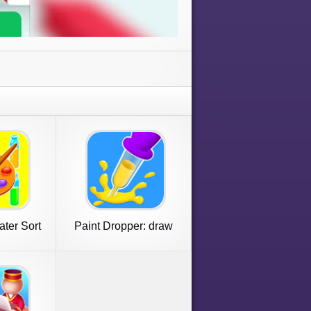
ater Sort
Paint Dropper: draw
e
puzzle