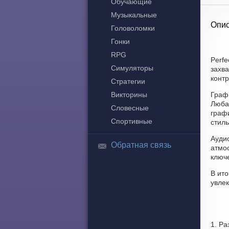
Обучающие
Музыкальные
Опис
Головоломки
Гонки
RPG
Perfe
Симуляторы
захва
контр
Стратегии
Викторины
Граф
Люба
Словесные
граф
Спортивные
стиль
Аудио
Обратная связь
атмо
ключ
В ито
увле
1. Ра