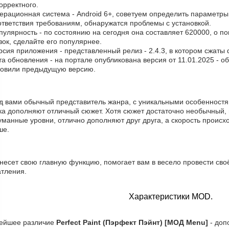
орректного.
ерационная система - Android 6+, советуем определить параметры
ответствия требованиям, обнаружатся проблемы с установкой.
пулярность - по состоянию на сегодня она составляет 620000, о п
зок, сделайте его популярнее.
рсия приложения - представленный релиз - 2.4.3, в котором сжаты
та обновления - на портале опубликована версия от 11.01.2025 - 
новили предыдущую версию.
д вами обычный представитель жанра, с уникальными особенностям
ка дополняют отличный сюжет. Хотя сюжет достаточно необычный, 
манные уровни, отлично дополняют друг друга, а скорость происхо
ше.
 несет свою главную функцию, помогает вам в весело провести сво
атления.
Характеристики MOD.
ейшее различие
Perfect Paint (Пэрфект Пэйнт) [МОД Menu]
- доп