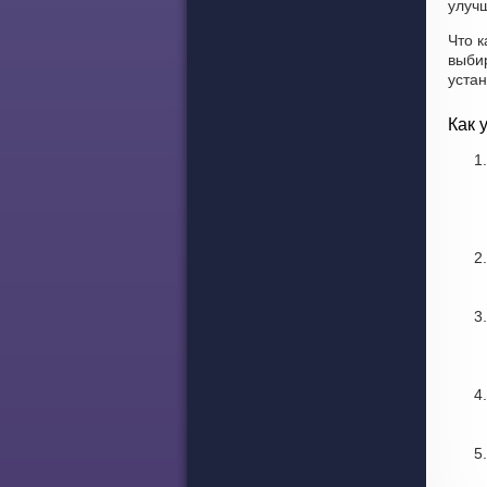
улучш
Что к
выби
уста
Как 