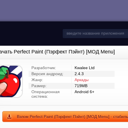
ачать Perfect Paint (Пэрфект Пэйнт) [МОД Menu]
Разработчик:
Kwalee Ltd
Версия андроид:
2.4.3
Жанр:
Аркады
Размер:
719MB
Операционная
Android 6+
система:
Взлом Perfect Paint (Пэрфект Пэйнт) [МОД Menu] - стабил