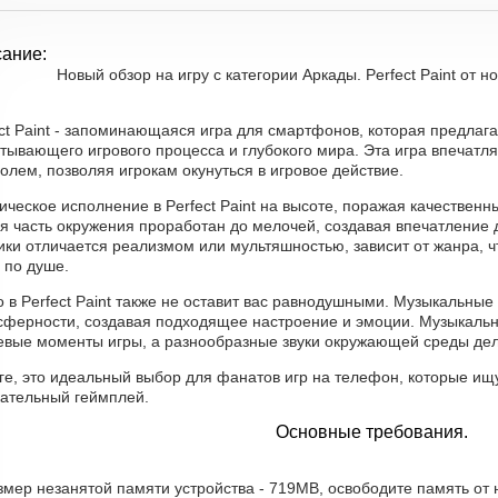
ание:
Новый обзор на игру с категории Аркады. Perfect Paint от н
ct Paint - запоминающаяся игра для смартфонов, которая предлаг
тывающего игрового процесса и глубокого мира. Эта игра впечатл
олем, позволяя игрокам окунуться в игровое действие.
ическое исполнение в Perfect Paint на высоте, поражая качестве
я часть окружения проработан до мелочей, создавая впечатление 
ики отличается реализмом или мультяшностью, зависит от жанра, ч
 по душе.
 в Perfect Paint также не оставит вас равнодушными. Музыкальные
сферности, создавая подходящее настроение и эмоции. Музыкаль
евые моменты игры, а разнообразные звуки окружающей среды дел
ге, это идеальный выбор для фанатов игр на телефон, которые ищ
кательный геймплей.
Основные требования.
змер незанятой памяти устройства - 719MB, освободите память от