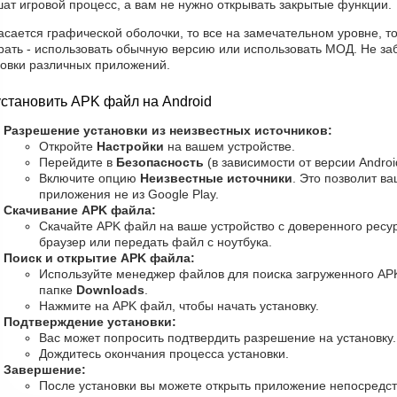
ат игровой процесс, а вам не нужно открывать закрытые функции.
асается графической оболочки, то все на замечательном уровне, то
рать - использовать обычную версию или использовать МОД. Не за
новки различных приложений.
установить APK файл на Android
Разрешение установки из неизвестных источников:
Откройте
Настройки
на вашем устройстве.
Перейдите в
Безопасность
(в зависимости от версии Androi
Включите опцию
Неизвестные источники
. Это позволит в
приложения не из Google Play.
Скачивание APK файла:
Скачайте APK файл на ваше устройство с доверенного ресур
браузер или передать файл с ноутбука.
Поиск и открытие APK файла:
Используйте менеджер файлов для поиска загруженного AP
папке
Downloads
.
Нажмите на APK файл, чтобы начать установку.
Подтверждение установки:
Вас может попросить подтвердить разрешение на установку
Дождитесь окончания процесса установки.
Завершение:
После установки вы можете открыть приложение непосредст