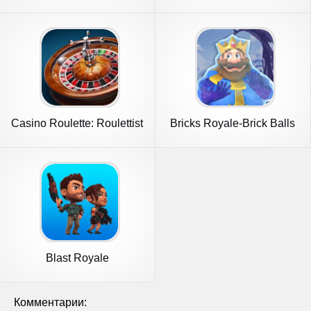
Slots
Casino Roulette: Roulettist
Bricks Royale-Brick Balls
Game
Blast Royale
Комментарии: