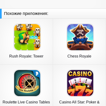
Похожие приложения:
Rush Royale: Tower
Chess Royale
Defense TD
Roulette Live Casino Tables
Casino All Star: Poker &