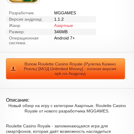
Разработчик:
MGGAMES
Версия андроид:
1.1.2
Жанр:
Азартные
Размер:
346MB
Операционная
Android 7+
система:
Взлом Roulette Casino Royale (Рулетка Казино
Рояль) [МОД Unlimited Money] - полная версия
apk на Андроид
Описание:
Новый обзор на игру с категории Азартные. Roulette Casino
Royale от нового разработчика MGGAMES.
Roulette Casino Royale - запоминающаяся игра для
смартфонов, которая даёт возможность насладиться