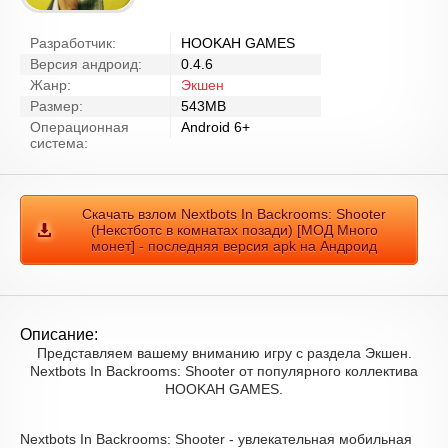
Разработчик:
HOOKAH GAMES
Версия андроид:
0.4.6
Жанр:
Экшен
Размер:
543MB
Операционная
Android 6+
система:
Скачать взлом Nextbots In Backrooms: Shooter
(Некстботс в комнатах позади) [МОД Много
монет] - последняя версия apk на Андроид
Описание:
Представляем вашему вниманию игру с раздела Экшен.
Nextbots In Backrooms: Shooter от популярного коллектива
HOOKAH GAMES.
Nextbots In Backrooms: Shooter - увлекательная мобильная