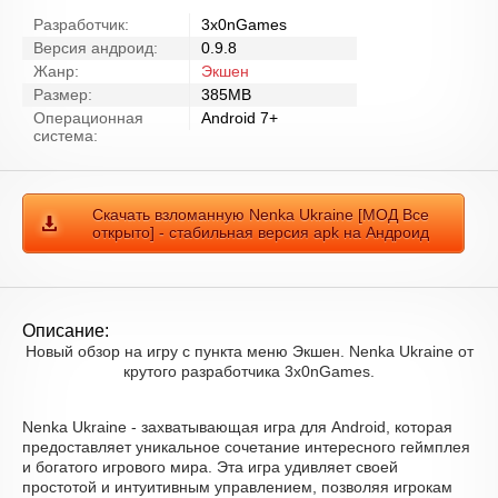
Разработчик:
3x0nGames
Версия андроид:
0.9.8
Жанр:
Экшен
Размер:
385MB
Операционная
Android 7+
система:
Скачать взломанную Nenka Ukraine [МОД Все
открыто] - стабильная версия apk на Андроид
Описание:
Новый обзор на игру с пункта меню Экшен. Nenka Ukraine от
крутого разработчика 3x0nGames.
Nenka Ukraine - захватывающая игра для Android, которая
предоставляет уникальное сочетание интересного геймплея
и богатого игрового мира. Эта игра удивляет своей
простотой и интуитивным управлением, позволяя игрокам