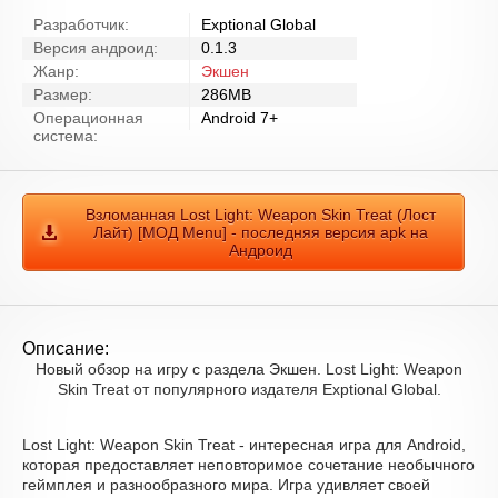
Разработчик:
Exptional Global
Версия андроид:
0.1.3
Жанр:
Экшен
Размер:
286MB
Операционная
Android 7+
система:
Взломанная Lost Light: Weapon Skin Treat (Лост
Лайт) [МОД Menu] - последняя версия apk на
Андроид
Описание:
Новый обзор на игру с раздела Экшен. Lost Light: Weapon
Skin Treat от популярного издателя Exptional Global.
Lost Light: Weapon Skin Treat - интересная игра для Android,
которая предоставляет неповторимое сочетание необычного
геймплея и разнообразного мира. Игра удивляет своей