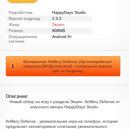
Разработчик:
HappyDays Studio
Версия андроид:
2.3.3
Жанр:
Экшен
Размер:
808MB
Операционная
Android 9+
система:
Взломанная Artillery Defense (Артиллерийская
оборона) [МОД Unlocked] - стабильная версия
apk на Андроид
Описание:
Новый обзор на игру с раздела Экшен. Artillery Defense от
классного автора HappyDays Studio.
Artillery Defense - увлекательная игра на телефон, которая
предлагает неповторимое сочетание увлекательного