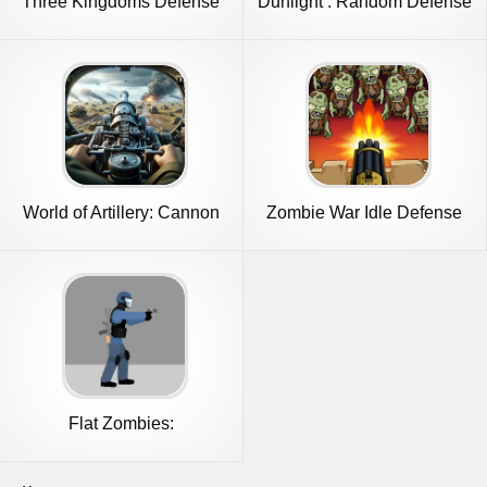
Three Kingdoms Defense
Dunlight : Random Defense
World of Artillery: Cannon
Zombie War Idle Defense
War
Game
Flat Zombies:
Defense&Cleanup