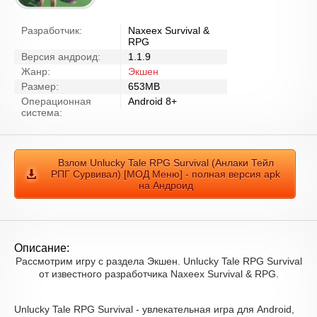
Разработчик:
Naxeex Survival &
RPG
Версия андроид:
1.1.9
Жанр:
Экшен
Размер:
653MB
Операционная
Android 8+
система:
Взлом Unlucky Tale RPG Survival (Анлаки Тейл
РПГ Сурвивал) [МОД Меню] - полная версия apk
на Андроид
Описание:
Рассмотрим игру с раздела Экшен. Unlucky Tale RPG Survival
от известного разработчика Naxeex Survival & RPG.
Unlucky Tale RPG Survival - увлекательная игра для Android,