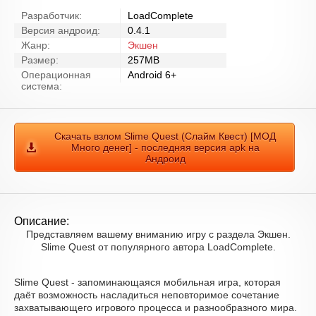
Разработчик:
LoadComplete
Версия андроид:
0.4.1
Жанр:
Экшен
Размер:
257MB
Операционная
Android 6+
система:
Скачать взлом Slime Quest (Слайм Квест) [МОД
Много денег] - последняя версия apk на
Андроид
Описание:
Представляем вашему вниманию игру с раздела Экшен.
Slime Quest от популярного автора LoadComplete.
Slime Quest - запоминающаяся мобильная игра, которая
даёт возможность насладиться неповторимое сочетание
захватывающего игрового процесса и разнообразного мира.