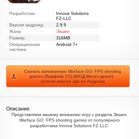
Разработчик:
Innova Solutions
FZ-LLC
Версия андроид:
2.9.9
Жанр:
Экшен
Размер:
316MB
Операционная
Android 7+
система:
Скачать взломанную Warface GO: FPS shooting
games (Варфейс ГО) [МОД Много денег] -
полная версия apk на Андроид
Описание:
Представляем вашему вниманию игру с раздела Экшен.
Warface GO: FPS shooting games от популярного
разработчика Innova Solutions FZ-LLC.