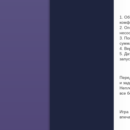
1. Об
комф
2. Оп
несоо
3. По
сумма
4. Ве
5. Да
запу
Пере
и за
Непло
все 
Игра
впеч