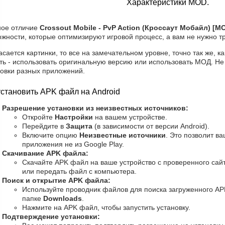
Характеристики MOD.
ное отличие
Crossout Mobile - PvP Action (Кроссаут Мобайл) [М
жности, которые оптимизируют игровой процесс, а вам не нужно т
асается картинки, то все на замечательном уровне, точно так же, к
ть - использовать оригинальную версию или использовать МОД. Не
новки разных приложений.
установить APK файл на Android
Разрешение установки из неизвестных источников:
Откройте
Настройки
на вашем устройстве.
Перейдите в
Защита
(в зависимости от версии Android).
Включите опцию
Неизвестные источники
. Это позволит в
приложения не из Google Play.
Скачивание APK файла:
Скачайте APK файл на ваше устройство с проверенного сайт
или передать файл с компьютера.
Поиск и открытие APK файла:
Используйте проводник файлов для поиска загруженного AP
папке
Downloads
.
Нажмите на APK файл, чтобы запустить установку.
Подтверждение установки: