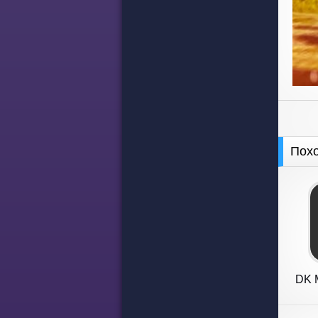
Пох
DK M