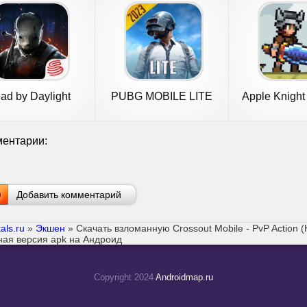
ad by Daylight
PUBG MOBILE LITE
Apple Knight 
Mobile
Gam
ентарии:
Добавить комментарий
als.ru
»
Экшен
» Скачать взломанную Crossout Mobile - PvP Action 
ная версия apk на Андроид
Copyright 2024
Androidmap.ru