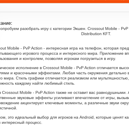
ание:
опробуем разобрать игру с категории Экшен. Crossout Mobile - PvP A
Distribution KFT.
out Mobile - PvP Action - интересная игра на телефон, которая пр
атывающего игрового процесса и интересного мира. Приложение вп
ьзования и контролем, позволяя игрокам погрузиться в игру.
ческое исполнение в Crossout Mobile - PvP Action отличается высо
лями и красочными эффектами. Любая часть окружения детально 
о мира. Стиль графики отличается реализмом или мультяшностью, 
ожность каждому найти любимый стиль.
в Crossout Mobile - PvP Action также не оставит вас равнодушными
ственные звуковые эффекты усиливают впечатление от игры, вызы
овождение акцентирует ключевые моменты, а различные звуки окр
истичной.
ом, это идеальный выбор для игроков на Android, которые ценят к
и интересный процесс.