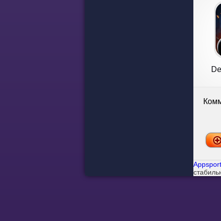
De
Комм
Appsport
стабиль