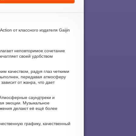
ction от классного издателя Gaijin
едлагает неповторимое сочетание
ечатляет своей удобством
ким качеством, радуя глаз четкими
выполнен, передавая атмосферу
зависит от жанра, что дает
. Атмосферные саундтреки и
вая эмоции. Музыкальное
ужения делают её ещё более
ачественную графику, качественный