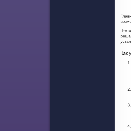
Глав
возмо
Что к
реша
уста
Как 