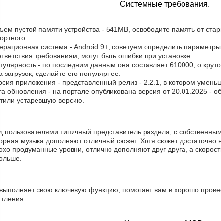
Системные требования.
ъем пустой памяти устройства - 541MB, освободите память от ста
ортного.
ерационная система - Android 9+, советуем определить параметры 
тветствия требованиям, могут быть ошибки при установке.
пулярность - по последним данным она составляет 610000, о крут
 загрузок, сделайте его популярнее.
рсия приложения - представленный релиз - 2.2.1, в котором умен
та обновления - на портале опубликована версия от 20.01.2025 - 
стили устаревшую версию.
д пользователями типичный представитель раздела, с собственным
дорная музыка дополняют отличный сюжет. Хотя сюжет достаточно н
хо продуманные уровни, отлично дополняют друг друга, а скорост
больше.
 выполняет свою ключевую функцию, помогает вам в хорошо провес
атления.