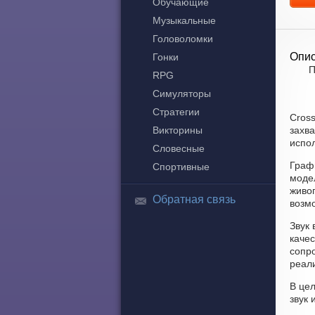
Обучающие
Музыкальные
Головоломки
Опис
Гонки
П
RPG
Симуляторы
Стратегии
Cross
Викторины
захв
испол
Словесные
Графи
Спортивные
моде
живог
Обратная связь
возм
Звук 
каче
сопр
реал
В цел
звук 