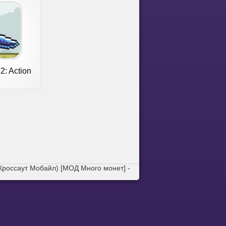
2: Action
e
(Кроссаут Мобайл) [МОД Много монет] -