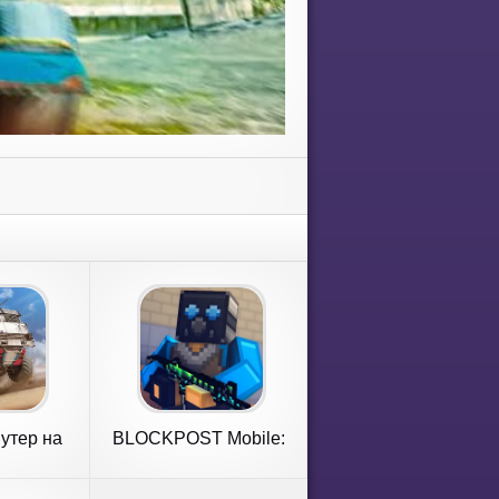
утер на
BLOCKPOST Mobile:
ах
PvP FPS