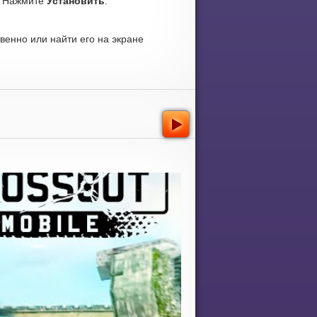
. Нажмите
Установить
.
венно или найти его на экране