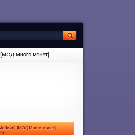
) [МОД Много монет]
 Мобайл) [МОД Много монет] -
ид