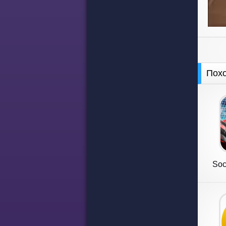
Пох
Soc