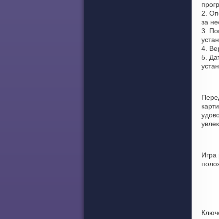
прогр
2. О
за не
3. По
устан
4. Ве
5. Да
уста
Пере
карт
удово
увлек
Игра
поло
Ключ