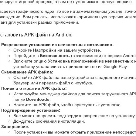
изируют игровой процесс, а вам не нужно искать полную версию.
асается графического ядра, то все на замечательном уровне, точно 
овождение. Вам решать - использовать оригинальную версию или з
сайт для установки разных приложений.
установить APK файл на Android
Разрешение установки из неизвестных источников:
Откройте
Настройки
на вашем устройстве.
Перейдите в
Безопасность
(в зависимости от версии Androi
Включите опцию
Установка приложений из неизвестных 
устройству устанавливать приложения не из Google Play.
Скачивание APK файла:
Скачайте APK файл на ваше устройство с надежного источни
браузер или передать файл с ноутбука.
Поиск и открытие APK файла:
Используйте менеджер файлов для поиска загруженного AP
папке
Downloads
.
Нажмите на APK файл, чтобы приступить к установке.
Подтверждение установки:
Вас может попросить подтвердить разрешение на установку
Дождитесь окончания инсталляции.
Завершение:
После установки вы можете открыть приложение непосредст