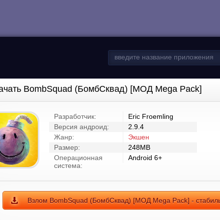
ачать BombSquad (БомбСквад) [МОД Mega Pack]
Разработчик:
Eric Froemling
Версия андроид:
2.9.4
Жанр:
Экшен
Размер:
248MB
Операционная
Android 6+
система:
Взлом BombSquad (БомбСквад) [МОД Mega Pack] - стабиль