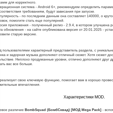
амм для корректного.
перационная система - Android 6+, рекомендуем определить параме
соответствия требованиям, будут зависания при запуске.
пулярность - по последним данным она составляет 140000, о круто
овок, помогите стать еще популярней.
рсия приложения - полученный релиз - 2.9.4, в котором улучшена 
та обновления - на сайте опубликована версия от 20.01.2025 - уст
новили старую версию.
д пользователями характерный представитель раздела, с уникаль
инка и задорная музыка дополняют отличный сюжет. Хотя сюжет до
льствие. Неплохо продуманные уровни, отлично дополняют друг др
ать вас все больше.
 реализует свою ключевую функцию, помогает вам в хорошо провес
жительные впечатления.
Характеристики MOD.
евое различие
BombSquad (БомбСквад) [МОД Mega Pack]
- вспо