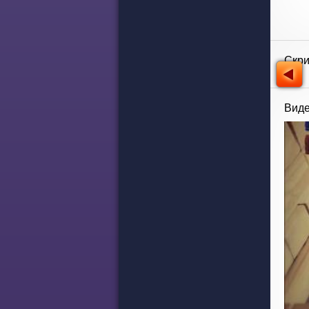
Скр
Виде