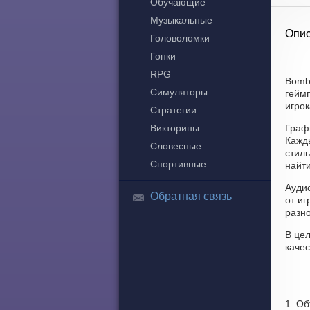
Обучающие
Музыкальные
Опис
Головоломки
Гонки
RPG
Bomb
Симуляторы
геймп
игрок
Стратегии
Викторины
Граф
Кажд
Словесные
стиль
Спортивные
найт
Ауди
Обратная связь
от и
разн
В цел
качес
1. Об