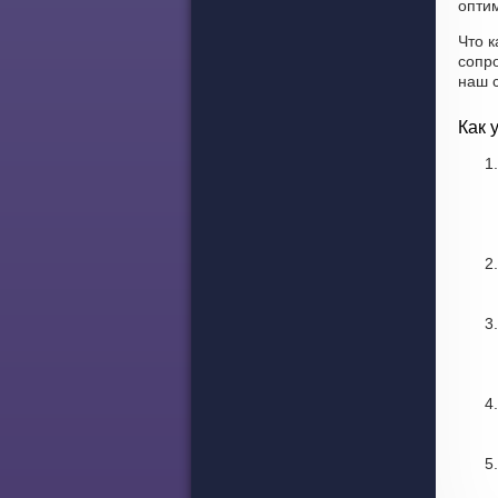
оптим
Что к
сопр
наш 
Как 