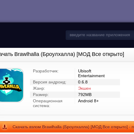
ачать Brawlhalla (Броулхалла) [МОД Все открыто]
Разработчик:
Ubisoft
Entertainment
Версия андроид:
0.6.8
Жанр:
Экшен
Размер:
792MB
Операционная
Android 8+
система:
Скачать взлом Brawlhalla (Броулхалла) [МОД Все открыто] -