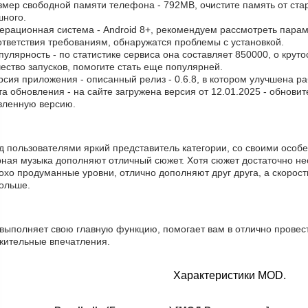
азмер свободной памяти телефона - 792MB, очистите память от ста
шного.
ерационная система - Android 8+, рекомендуем рассмотреть парам
ответствия требованиям, обнаружатся проблемы с установкой.
пулярность - по статистике сервиса она составляет 850000, о крут
ество запусков, помогите стать еще популярней.
рсия приложения - описанный релиз - 0.6.8, в котором улучшена р
та обновления - на сайте загружена версия от 12.01.2025 - обнови
вленную версию.
 пользователями яркий представитель категории, со своими особе
рная музыка дополняют отличный сюжет. Хотя сюжет достаточно не
хо продуманные уровни, отлично дополняют друг друга, а скорост
больше.
 выполняет свою главную функцию, помогает вам в отлично провес
жительные впечатления.
Характеристики MOD.