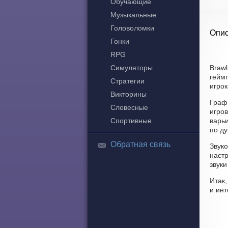
Обучающие
Музыкальные
Головоломки
Опис
Гонки
RPG
Симуляторы
Brawl
гейм
Стратегии
игрок
Викторины
Граф
Словесные
игро
Спортивные
варьи
по д
Обратная связь
Звук
наст
звук
Итак,
и ин