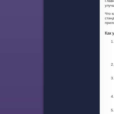
Глав
улучш
Что к
стан
прил
Как 