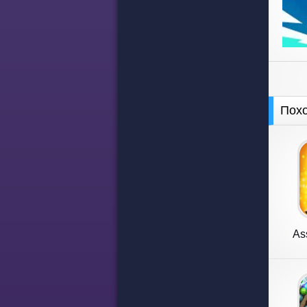
Пох
As