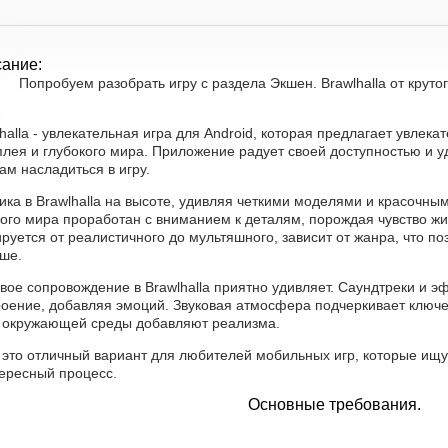
ание:
Попробуем разобрать игру с раздела Экшен. Brawlhalla от крутого
halla - увлекательная игра для Android, которая предлагает увлек
плея и глубокого мира. Приложение радует своей доступностью и у
ам насладиться в игру.
ика в Brawlhalla на высоте, удивляя четкими моделями и красочн
вого мира проработан с вниманием к деталям, порождая чувство жи
руется от реалистичного до мультяшного, зависит от жанра, что по
уше.
овое сопровождение в Brawlhalla приятно удивляет. Саундтреки и
роение, добавляя эмоций. Звуковая атмосфера подчеркивает ключ
и окружающей среды добавляют реализма.
 это отличный вариант для любителей мобильных игр, которые ищу
тересный процесс.
Основные требования.