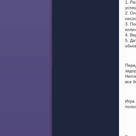
1. Р
успе
2. Оп
несо
3. По
колич
4. Ве
5. Да
обно
Перед
задо
Непло
все 
Игра
поло