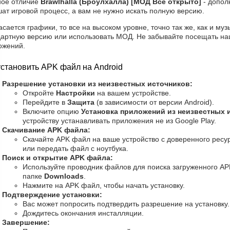
ное отличие
Brawlhalla (Броулхалла) [МОД Все открыто]
- допол
ат игровой процесс, а вам не нужно искать полную версию.
асается графики, то все на высоком уровне, точно так же, как и му
дартную версию или использовать МОД. Не забывайте посещать наш
ожений.
установить APK файл на Android
Разрешение установки из неизвестных источников:
Откройте
Настройки
на вашем устройстве.
Перейдите в
Защита
(в зависимости от версии Android).
Включите опцию
Установка приложений из неизвестных 
устройству устанавливать приложения не из Google Play.
Скачивание APK файла:
Скачайте APK файл на ваше устройство с доверенного ресур
или передать файл с ноутбука.
Поиск и открытие APK файла:
Используйте проводник файлов для поиска загруженного AP
папке
Downloads
.
Нажмите на APK файл, чтобы начать установку.
Подтверждение установки:
Вас может попросить подтвердить разрешение на установку
Дождитесь окончания инсталляции.
Завершение: