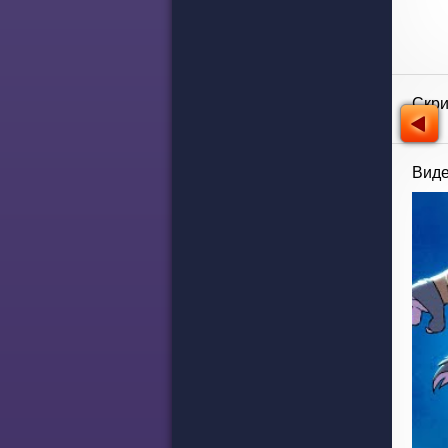
Скр
Виде