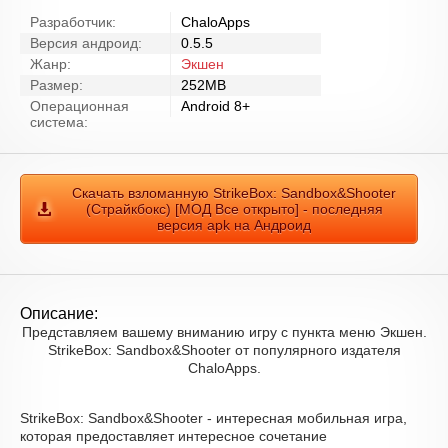
Разработчик:
ChaloApps
Версия андроид:
0.5.5
Жанр:
Экшен
Размер:
252MB
Операционная
Android 8+
система:
Скачать взломанную StrikeBox: Sandbox&Shooter
(Страйкбокс) [МОД Все открыто] - последняя
версия apk на Андроид
Описание:
Представляем вашему вниманию игру с пункта меню Экшен.
StrikeBox: Sandbox&Shooter от популярного издателя
ChaloApps.
StrikeBox: Sandbox&Shooter - интересная мобильная игра,
которая предоставляет интересное сочетание