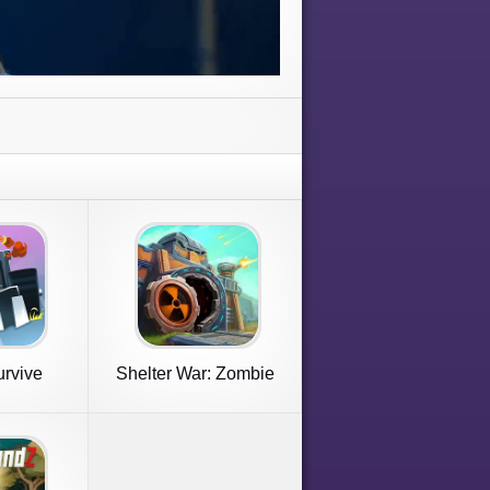
urvive
Shelter War: Zombie
Games