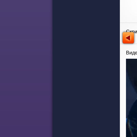
Скр
Виде