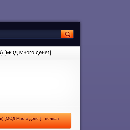
в) [МОД Много денег]
йв) [МОД Много денег] - полная