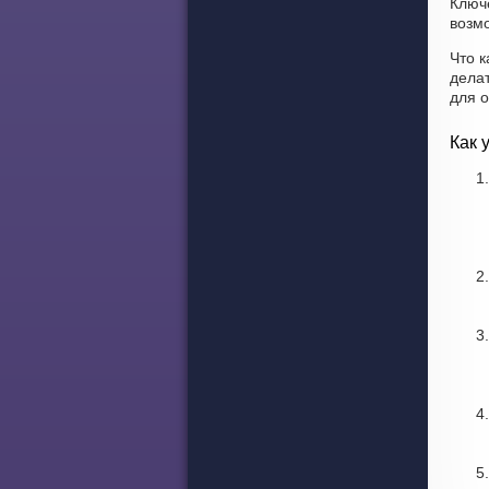
Ключ
возмо
Что к
дела
для 
Как 