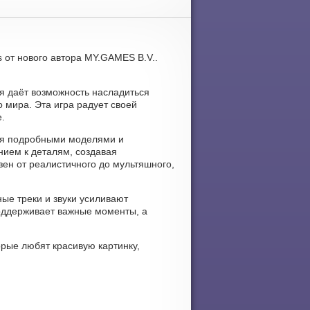
s от нового автора MY.GAMES B.V..
ая даёт возможность насладиться
 мира. Эта игра радует своей
.
жая подробными моделями и
ием к деталям, создавая
ен от реалистичного до мультяшного,
ные треки и звуки усиливают
поддерживает важные моменты, а
орые любят красивую картинку,