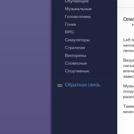
Обучающие
Музыкальные
Головоломки
Опис
Гонки
Н
RPG
Симуляторы
Left 
непов
Стратегии
легко
Викторины
Визу
Словесные
насы
Спортивные
впеч
завис
Обратная связь
Музык
погр
разн
Таким
качес