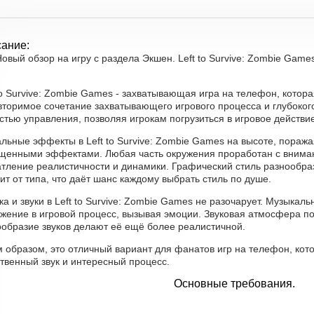
ание:
овый обзор на игру с раздела Экшен. Left to Survive: Zombie Game
to Survive: Zombie Games - захватывающая игра на телефон, котор
торимое сочетание захватывающего игрового процесса и глубокого
стью управления, позволяя игрокам погрузиться в игровое действие
альные эффекты в Left to Survive: Zombie Games на высоте, пора
щенными эффектами. Любая часть окружения проработан с вниман
атление реалистичности и динамики. Графический стиль разнообраз
ит от типа, что даёт шанс каждому выбрать стиль по душе.
а и звуки в Left to Survive: Zombie Games не разочарует. Музыкаль
ужение в игровой процесс, вызывая эмоции. Звуковая атмосфера 
ообразие звуков делают её ещё более реалистичной.
 образом, это отличный вариант для фанатов игр на телефон, кот
твенный звук и интересный процесс.
Основные требования.