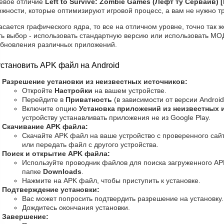
евое отличие
Left to Survive: Zombie Games (Лефт ту Сервайв)
жности, которые оптимизируют игровой процесс, а вам не нужно т
асается графического ядра, то все на отличном уровне, точно так 
ть выбор - использовать стандартную версию или использовать МОД
обновления различных приложений.
установить APK файл на Android
Разрешение установки из неизвестных источников:
Откройте
Настройки
на вашем устройстве.
Перейдите в
Приватность
(в зависимости от версии Android
Включите опцию
Установка приложений из неизвестных 
устройству устанавливать приложения не из Google Play.
Скачивание APK файла:
Скачайте APK файл на ваше устройство с проверенного сайт
или передать файл с другого устройства.
Поиск и открытие APK файла:
Используйте проводник файлов для поиска загруженного AP
папке
Downloads
.
Нажмите на APK файл, чтобы приступить к установке.
Подтверждение установки:
Вас может попросить подтвердить разрешение на установку
Дождитесь окончания установки.
Завершение: