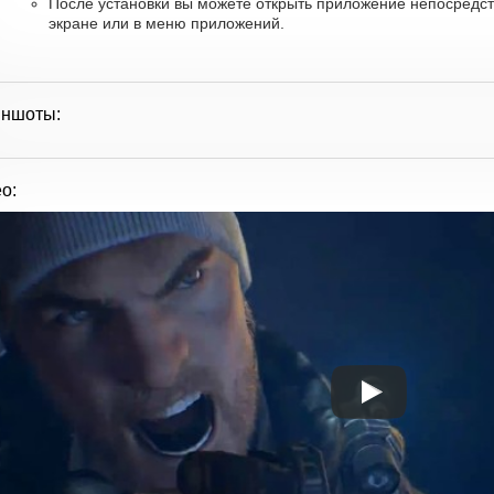
После установки вы можете открыть приложение непосредс
экране или в меню приложений.
иншоты:
о: