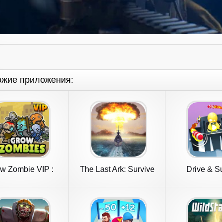
ожие приложения:
w Zombie VIP :
The Last Ark: Survive
Drive & S
erge Zombie
the Sea