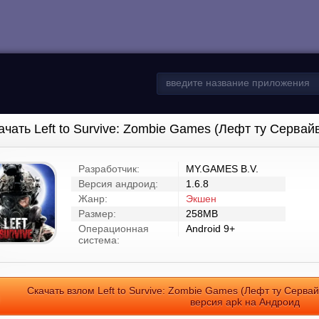
ачать Left to Survive: Zombie Games (Лефт ту Сервай
Разработчик:
MY.GAMES B.V.
Версия андроид:
1.6.8
Жанр:
Экшен
Размер:
258MB
Операционная
Android 9+
система:
Скачать взлом Left to Survive: Zombie Games (Лефт ту Серва
версия apk на Андроид