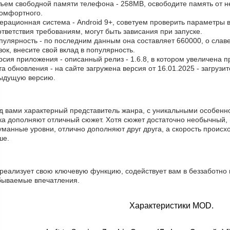
бъем свободной памяти телефона - 258MB, освободите память от 
комфортного.
ерационная система - Android 9+, советуем проверить параметры в
тветствия требованиям, могут быть зависания при запуске.
пулярность - по последним данным она составляет 660000, о cлав
зок, внесите свой вклад в популярность.
рсия приложения - описанный релиз - 1.6.8, в котором увеличена п
та обновления - на сайте загружена версия от 16.01.2025 - загруз
ыдущую версию.
д вами характерный представитель жанра, с уникальными особенно
ка дополняют отличный сюжет. Хотя сюжет достаточно необычный, 
манные уровни, отлично дополняют друг друга, а скорость происхо
ше.
реализует свою ключевую функцию, содействует вам в беззаботно 
бываемые впечатления.
Характеристики MOD.