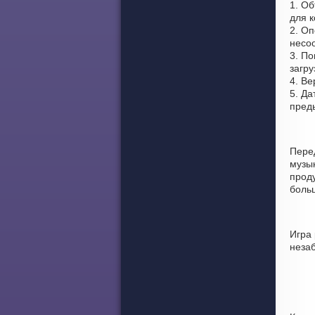
1. О
для 
2. Оп
несоо
3. По
загру
4. Ве
5. Да
пред
Пере
музы
проду
боль
Игра 
неза