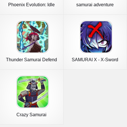
Phoenix Evolution: Idle
samurai adventure
Merge
Thunder Samurai Defend
SAMURAI X - X-Sword
Village
style
Crazy Samurai