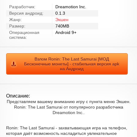
Разработчик:
Dreamotion Inc.
Версия андроид:
0.1.3
Жанр:
Экшен
Размер:
740MB
Операционная
Android 9+
система:
Взлом Ronin: The Last Samurai [МОД
Бесконечные монеты] - стабильная версия apk
на Андроид
Описание:
Представляем вашему вниманию игру с пункта меню Экшен.
Ronin: The Last Samurai от популярного разработчика
Dreamotion Inc..
Ronin: The Last Samurai - захватывающая игра на телефон,
которая даёт возможность насладиться увлекательное