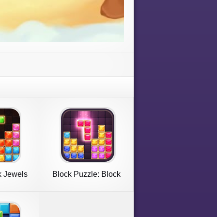
k Jewels
Block Puzzle: Block
Blast!