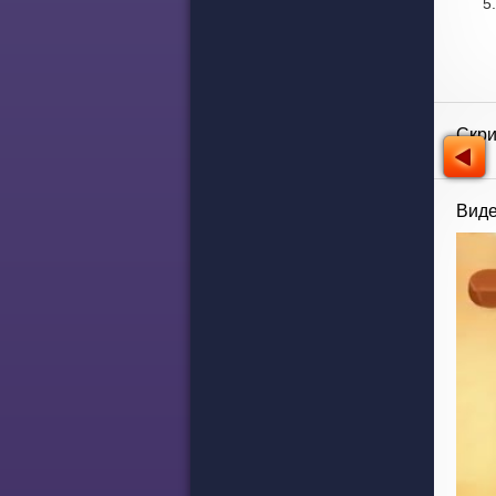
Скр
Виде