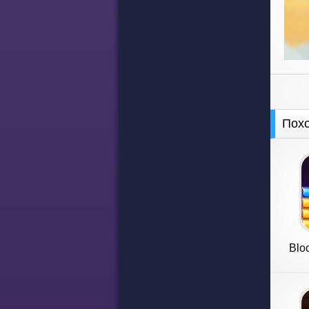
Пох
Blo