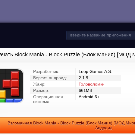
ачать Block Mania - Block Puzzle (Блок Мания) [МОД 
Разработчик:
Loop Games A.S.
Версия андроид:
2.1.9
Жанр:
Головоломки
Размер:
661MB
Операционная
Android 6+
система:
Взломанная Block Mania - Block Puzzle (Блок Мания) [МОД Мног
Андроид