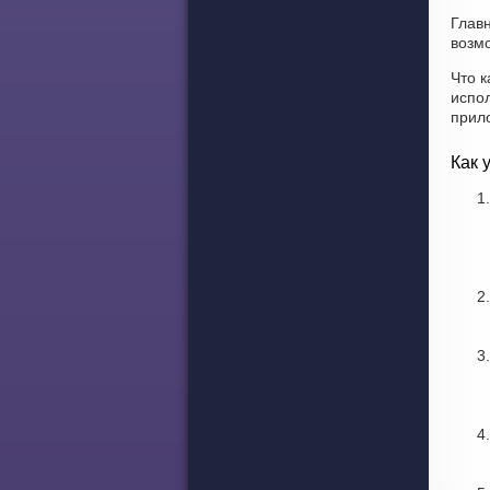
Глав
возмо
Что к
испо
прил
Как 