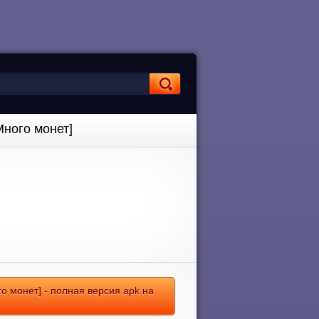
Много монет]
о монет] - полная версия apk на