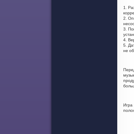
1. Ра
корре
2. Оп
несоо
3. По
устан
4. Ве
5. Да
не о
Пере
музы
проду
боль
Игра
поло