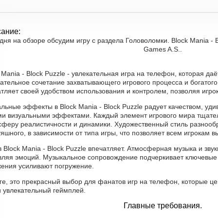
ание:
дня на обзоре обсудим игру с раздела Головоломки. Block Mania - B
Games A.S..
 Mania - Block Puzzle - увлекательная игра на телефон, которая д
кательное сочетание захватывающего игрового процесса и богатог
тляет своей удобством использования и контролем, позволяя игрок
льные эффекты в Block Mania - Block Puzzle радует качеством, у
ми визуальными эффектами. Каждый элемент игрового мира тщате
сферу реалистичности и динамики. Художественный стиль разнообр
яшного, в зависимости от типа игры, что позволяет всем игрокам в
в Block Mania - Block Puzzle впечатляет. Атмосферная музыка и зв
вляя эмоций. Музыкальное сопровождение подчеркивает ключевые 
жения усиливают погружение.
ге, это прекрасный выбор для фанатов игр на телефон, которые це
и увлекательный геймплей.
Главные требования.