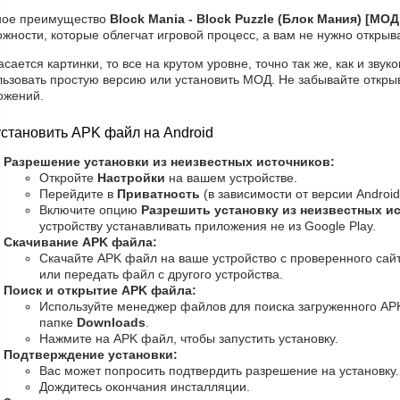
ное преимущество
Block Mania - Block Puzzle (Блок Мания) [МО
жности, которые облегчат игровой процесс, а вам не нужно открыв
асается картинки, то все на крутом уровне, точно так же, как и зву
льзовать простую версию или установить МОД. Не забывайте откры
ожений.
установить APK файл на Android
Разрешение установки из неизвестных источников:
Откройте
Настройки
на вашем устройстве.
Перейдите в
Приватность
(в зависимости от версии Android
Включите опцию
Разрешить установку из неизвестных и
устройству устанавливать приложения не из Google Play.
Скачивание APK файла:
Скачайте APK файл на ваше устройство с проверенного сайт
или передать файл с другого устройства.
Поиск и открытие APK файла:
Используйте менеджер файлов для поиска загруженного AP
папке
Downloads
.
Нажмите на APK файл, чтобы запустить установку.
Подтверждение установки:
Вас может попросить подтвердить разрешение на установку
Дождитесь окончания инсталляции.