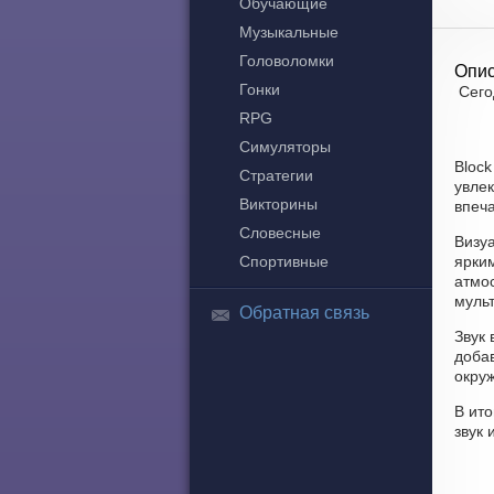
Обучающие
Музыкальные
Головоломки
Опис
Гонки
Сего
RPG
Симуляторы
Block
Стратегии
увле
Викторины
впеча
Словесные
Визуа
Спортивные
ярки
атмо
мульт
Обратная связь
Звук 
доба
окру
В ито
звук 