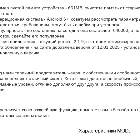
змер пустой памяти устройства - 661MB, очистите память от стары
ктного.
ерационная система - Android 6+, советуем рассмотреть параметры
тветствия требованиям, могут быть ошибки при установке.
пулярность - по состоянию на сегодня она составляет 640000, о п
овок, сделайте его популярнее.
рсия приложения - текущий релиз - 2.1.9, в котором оптимизирова
та обновления - на сайте добавлена версия от 12.01.2025 - устано
бновленную версию.
д нами типичный представитель жанра, с собственными особенност
ка дополняют отличный сюжет. Хотя сюжет достаточно необычный, 
манные уровни, отлично дополняют друг друга, а скорость происхо
ше.
 реализует свою важнейшую функцию, помогает вам в беззаботно п
жительные впечатления.
Характеристики MOD.