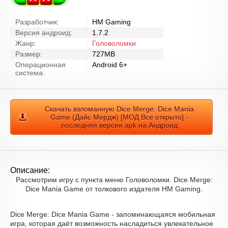
Разработчик:
HM Gaming
Версия андроид:
1.7.2
Жанр:
Головоломки
Размер:
727MB
Операционная
Android 6+
система:
Скачать взломанную Dice Merge: Dice Mania
Game (Дайс Мердж) [МОД Все открыто] -
последняя версия apk на Андроид
Описание:
Рассмотрим игру с пункта меню Головоломки. Dice Merge:
Dice Mania Game от толкового издателя HM Gaming.
Dice Merge: Dice Mania Game - запоминающаяся мобильная
игра, которая даёт возможность насладиться увлекательное