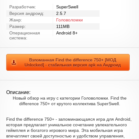
Разработчик:
SuperSwell
Версия андроид:
2.5.7
Жанр:
Головоломки
Размер:
111MB
Операционная
Android 8+
система:
Взломанная Find the difference 750+ [МОД
Unlocked] - стабильная версия apk на Андроид
Описание:
Новый обзор на игру с категории Головоломки. Find the
difference 750+ от крутого коллектива SuperSwell.
Find the difference 750+ - запоминающаяся игра для Android,
которая предлагает уникальное сочетание увлекательного
геймплея и богатого игрового мира. Эта мобильная игра
впечатляет своей доступностью и удобством управления,