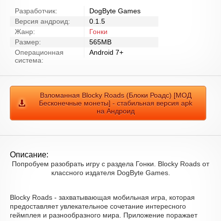
Разработчик:
DogByte Games
Версия андроид:
0.1.5
Жанр:
Гонки
Размер:
565MB
Операционная
Android 7+
система:
Взломанная Blocky Roads (Блоки Роадс) [МОД
Бесконечные монеты] - стабильная версия apk
на Андроид
Описание:
Попробуем разобрать игру с раздела Гонки. Blocky Roads от
классного издателя DogByte Games.
Blocky Roads - захватывающая мобильная игра, которая
предоставляет увлекательное сочетание интересного
геймплея и разнообразного мира. Приложение поражает