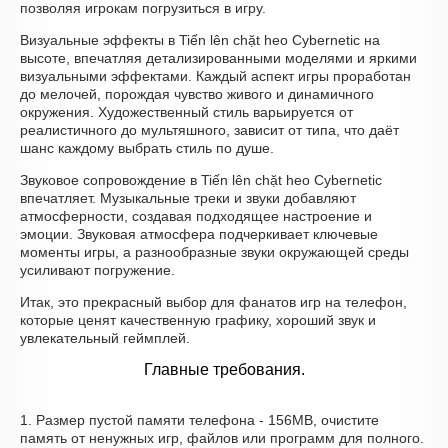
позволяя игрокам погрузиться в игру.
Визуальные эффекты в Tiến lên chặt heo Cybernetic на
высоте, впечатляя детализированными моделями и яркими
визуальными эффектами. Каждый аспект игры проработан
до мелочей, порождая чувство живого и динамичного
окружения. Художественный стиль варьируется от
реалистичного до мультяшного, зависит от типа, что даёт
шанс каждому выбрать стиль по душе.
Звуковое сопровождение в Tiến lên chặt heo Cybernetic
впечатляет. Музыкальные треки и звуки добавляют
атмосферности, создавая подходящее настроение и
эмоции. Звуковая атмосфера подчеркивает ключевые
моменты игры, а разнообразные звуки окружающей среды
усиливают погружение.
Итак, это прекрасный выбор для фанатов игр на телефон,
которые ценят качественную графику, хороший звук и
увлекательный геймплей.
Главные требования.
1. Размер пустой памяти телефона - 156MB, очистите
память от ненужных игр, файлов или программ для полного.