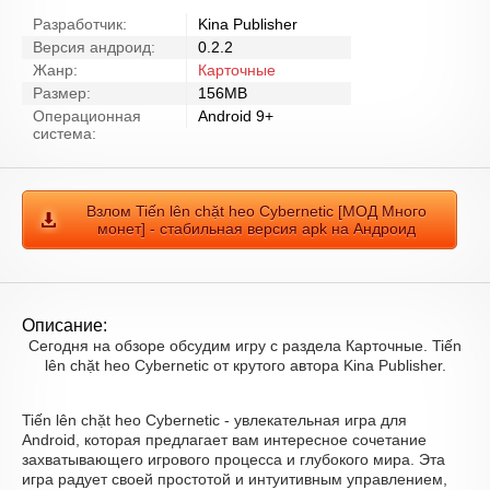
Разработчик:
Kina Publisher
Версия андроид:
0.2.2
Жанр:
Карточные
Размер:
156MB
Операционная
Android 9+
система:
Взлом Tiến lên chặt heo Cybernetic [МОД Много
монет] - стабильная версия apk на Андроид
Описание:
Сегодня на обзоре обсудим игру с раздела Карточные. Tiến
lên chặt heo Cybernetic от крутого автора Kina Publisher.
Tiến lên chặt heo Cybernetic - увлекательная игра для
Android, которая предлагает вам интересное сочетание
захватывающего игрового процесса и глубокого мира. Эта
игра радует своей простотой и интуитивным управлением,