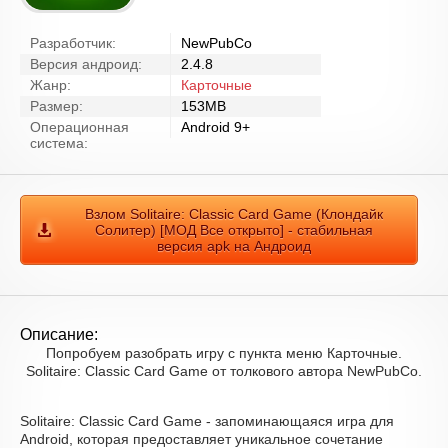
Разработчик:
NewPubCo
Версия андроид:
2.4.8
Жанр:
Карточные
Размер:
153MB
Операционная
Android 9+
система:
Взлом Solitaire: Classic Card Game (Клондайк
Солитер) [МОД Все открыто] - стабильная
версия apk на Андроид
Описание:
Попробуем разобрать игру с пункта меню Карточные.
Solitaire: Classic Card Game от толкового автора NewPubCo.
Solitaire: Classic Card Game - запоминающаяся игра для
Android, которая предоставляет уникальное сочетание