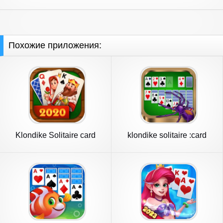
Похожие приложения:
Klondike Solitaire card
klondike solitaire :card
game
shark