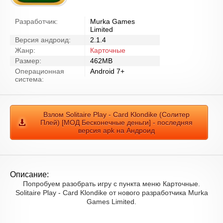
Разработчик:
Murka Games
Limited
Версия андроид:
2.1.4
Жанр:
Карточные
Размер:
462MB
Операционная
Android 7+
система:
Взлом Solitaire Play - Card Klondike (Солитер
Плей) [МОД Бесконечные деньги] - последняя
версия apk на Андроид
Описание:
Попробуем разобрать игру с пункта меню Карточные.
Solitaire Play - Card Klondike от нового разработчика Murka
Games Limited.