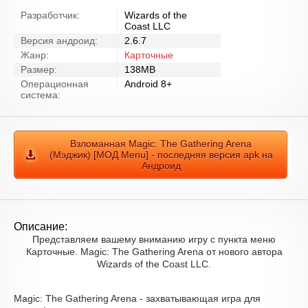
Разработчик:
Wizards of the
Coast LLC
Версия андроид:
2.6.7
Жанр:
Карточные
Размер:
138MB
Операционная
Android 8+
система:
Взломанная Magic: The Gathering Arena
(Мэджик) [МОД Menu] - последняя версия apk на
Андроид
Описание:
Представляем вашему вниманию игру с пункта меню
Карточные. Magic: The Gathering Arena от нового автора
Wizards of the Coast LLC.
Magic: The Gathering Arena - захватывающая игра для