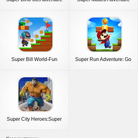
Jungle
Super Bill World-Fun
Super Run Adventure: Go
Adventure
Jungle
Super City Heroes:Super
Battle