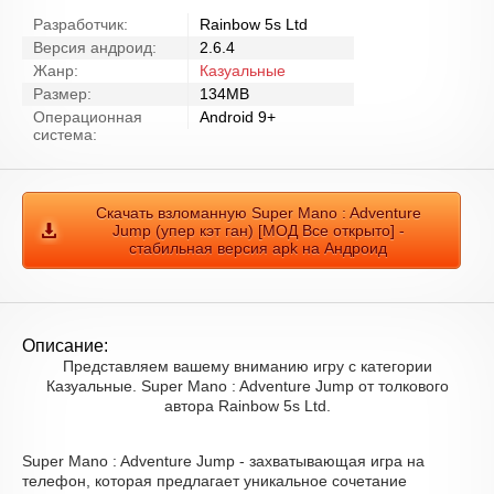
Разработчик:
Rainbow 5s Ltd
Версия андроид:
2.6.4
Жанр:
Казуальные
Размер:
134MB
Операционная
Android 9+
система:
Скачать взломанную Super Mano : Adventure
Jump (упер кэт ган) [МОД Все открыто] -
стабильная версия apk на Андроид
Описание:
Представляем вашему вниманию игру с категории
Казуальные. Super Mano : Adventure Jump от толкового
автора Rainbow 5s Ltd.
Super Mano : Adventure Jump - захватывающая игра на
телефон, которая предлагает уникальное сочетание