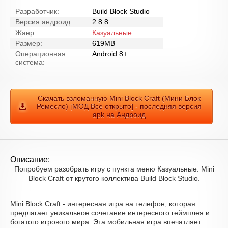
Разработчик:
Build Block Studio
Версия андроид:
2.8.8
Жанр:
Казуальные
Размер:
619MB
Операционная
Android 8+
система:
Скачать взломанную Mini Block Craft (Мини Блок
Ремесло) [МОД Все открыто] - последняя версия
apk на Андроид
Описание:
Попробуем разобрать игру с пункта меню Казуальные. Mini
Block Craft от крутого коллектива Build Block Studio.
Mini Block Craft - интересная игра на телефон, которая
предлагает уникальное сочетание интересного геймплея и
богатого игрового мира. Эта мобильная игра впечатляет