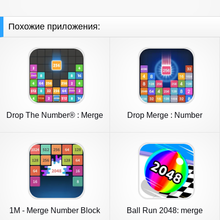
Похожие приложения:
Drop The Number® : Merge
Drop Merge : Number
Game
Puzzle
1M - Merge Number Block
Ball Run 2048: merge
Puzzle
number