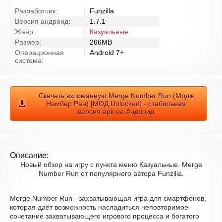
Разработчик:
Funzilla
Версия андроид:
1.7.1
Жанр:
Казуальные
Размер:
266MB
Операционная
Android 7+
система:
Скачать взломанную Merge Number Run (Мрдж
Намбер Ран) [МОД Unlocked] - стабильная
версия apk на Андроид
Описание:
Новый обзор на игру с пункта меню Казуальные. Merge
Number Run от популярного автора Funzilla.
Merge Number Run - захватывающая игра для смартфонов,
которая даёт возможность насладиться неповторимое
сочетание захватывающего игрового процесса и богатого