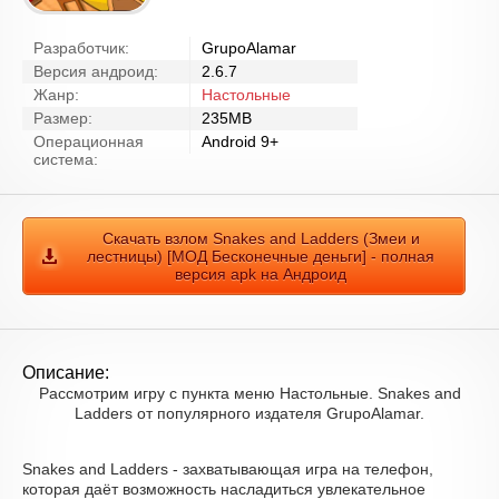
Разработчик:
GrupoAlamar
Версия андроид:
2.6.7
Жанр:
Настольные
Размер:
235MB
Операционная
Android 9+
система:
Скачать взлом Snakes and Ladders (Змеи и
лестницы) [МОД Бесконечные деньги] - полная
версия apk на Андроид
Описание:
Рассмотрим игру с пункта меню Настольные. Snakes and
Ladders от популярного издателя GrupoAlamar.
Snakes and Ladders - захватывающая игра на телефон,
которая даёт возможность насладиться увлекательное