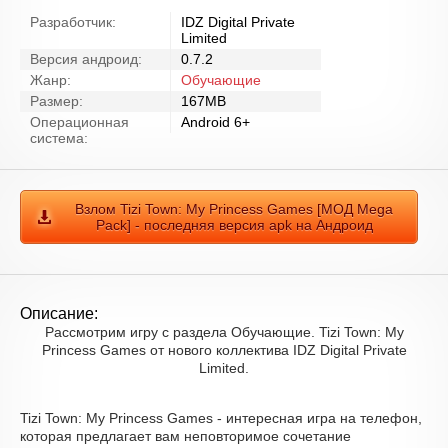
Разработчик:
IDZ Digital Private
Limited
Версия андроид:
0.7.2
Жанр:
Обучающие
Размер:
167MB
Операционная
Android 6+
система:
Взлом Tizi Town: My Princess Games [МОД Mega
Pack] - последняя версия apk на Андроид
Описание:
Рассмотрим игру с раздела Обучающие. Tizi Town: My
Princess Games от нового коллектива IDZ Digital Private
Limited.
Tizi Town: My Princess Games - интересная игра на телефон,
которая предлагает вам неповторимое сочетание