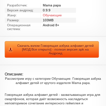
Разработчик:
Mama papa
Версия андроид:
0.9.9
Жанр:
Обучающие
Размер:
103MB
Операционная
Android 8+
система:
Скачать взлом Говорящая азбука алфавит детей
[МОД Все открыто] - полная версия apk на
Андроид
Описание:
Рассмотрим игру с категории Обучающие. Говорящая азбука
алфавит детей от крутого издателя Mama papa.
Говорящая азбука алфавит детей - захватывающая игра для
смартфонов, которая даёт возможность насладиться
неповторимое сочетание интересного геймплея и