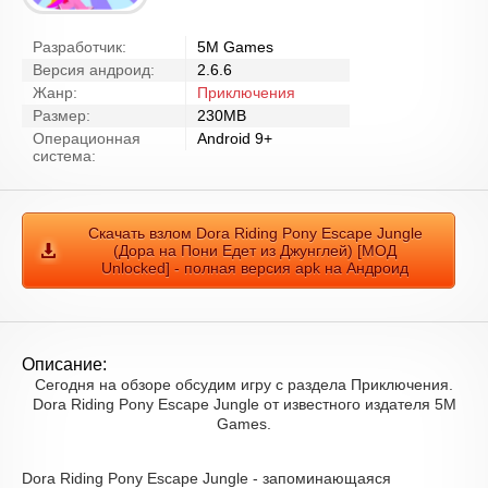
Разработчик:
5M Games
Версия андроид:
2.6.6
Жанр:
Приключения
Размер:
230MB
Операционная
Android 9+
система:
Скачать взлом Dora Riding Pony Escape Jungle
(Дора на Пони Едет из Джунглей) [МОД
Unlocked] - полная версия apk на Андроид
Описание:
Сегодня на обзоре обсудим игру с раздела Приключения.
Dora Riding Pony Escape Jungle от известного издателя 5M
Games.
Dora Riding Pony Escape Jungle - запоминающаяся