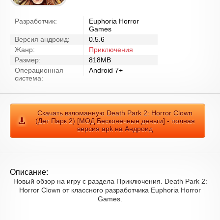
Разработчик:
Euphoria Horror
Games
Версия андроид:
0.5.6
Жанр:
Приключения
Размер:
818MB
Операционная
Android 7+
система:
Скачать взломанную Death Park 2: Horror Clown
(Дет Парк 2) [МОД Бесконечные деньги] - полная
версия apk на Андроид
Описание:
Новый обзор на игру с раздела Приключения. Death Park 2:
Horror Clown от классного разработчика Euphoria Horror
Games.