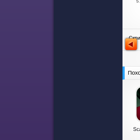
Скр
Пох
Sc