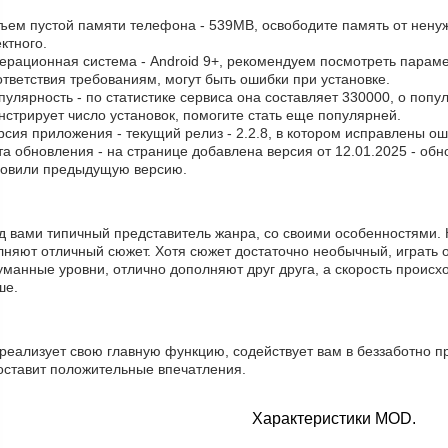
бъем пустой памяти телефона - 539MB, освободите память от нену
ктного.
ерационная система - Android 9+, рекомендуем посмотреть парамет
тветствия требованиям, могут быть ошибки при установке.
пулярность - по статистике сервиса она составляет 330000, о поп
стрирует число установок, помогите стать еще популярней.
рсия приложения - текущий релиз - 2.2.8, в котором исправлены ош
та обновления - на странице добавлена версия от 12.01.2025 - об
новили предыдущую версию.
д вами типичный представитель жанра, со своими особенностями. 
лняют отличный сюжет. Хотя сюжет достаточно необычный, играть 
манные уровни, отлично дополняют друг друга, а скорость происхо
ше.
реализует свою главную функцию, содействует вам в беззаботно п
оставит положительные впечатления.
Характеристики MOD.