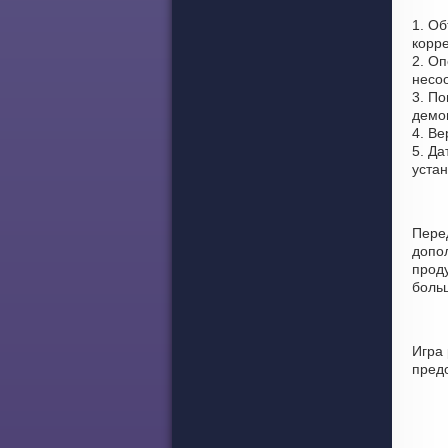
1. О
корре
2. Оп
несоо
3. По
демон
4. Ве
5. Да
уста
Пере
допо
проду
боль
Игра 
пред