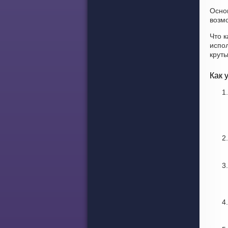
Осно
возмо
Что к
испол
крут
Как 