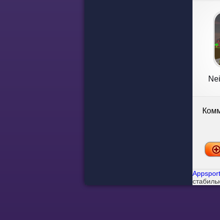
Ne
Комм
Appsport
стабиль