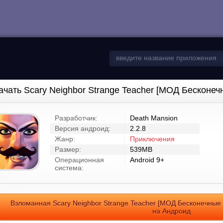
ачать Scary Neighbor Strange Teacher [МОД Бесконеч
Разработчик:
Death Mansion
Версия андроид:
2.2.8
Жанр:
Приключения
Размер:
539MB
Операционная
Android 9+
система:
Взломанная Scary Neighbor Strange Teacher [МОД Бесконечные 
на Андроид