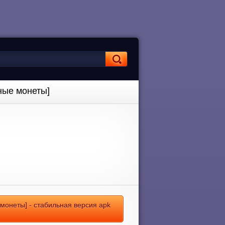
ные монеты]
монеты] - стабильная версия apk