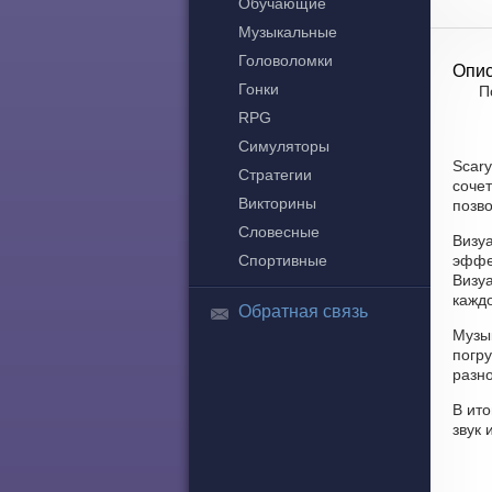
Обучающие
Музыкальные
Головоломки
Опис
Гонки
П
RPG
Симуляторы
Scary
Стратегии
соче
Викторины
позв
Словесные
Визу
Спортивные
эффе
Визу
каждо
Обратная связь
Музык
погр
разн
В ито
звук 