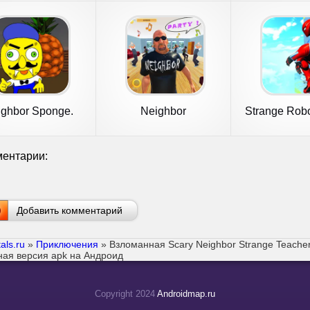
ighbor Sponge.
Neighbor
Strange Robo
Scary Secret
hero G
ентарии:
Добавить комментарий
als.ru
»
Приключения
» Взломанная Scary Neighbor Strange Teache
ная версия apk на Андроид
Copyright 2024
Androidmap.ru