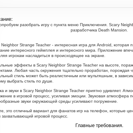
ание:
опробуем разобрать игру с пункта меню Приключения. Scary Neighb
разработчика Death Mansion.
 Neighbor Strange Teacher - интересная игра для Android, которая
тание интересного геймплея и интересного мира. Приложение впеч
оляя игрокам насладиться в происходящее на экране.
альные эффекты в Scary Neighbor Strange Teacher на высоте, пор
ктами. Любая часть окружения тщательно проработан, порождая чу
альный стиль может быть реалистичным или мультяшным, в зависим
му выбрать стиль по душе.
а и звуки в Scary Neighbor Strange Teacher приятно удивляет. Ат
ужение в игровой процесс, усиливая эмоции. Звуковая атмосфера 
ообразные звуки окружающей среды усиливают погружение.
ге, это отличный вариант для фанатов игр на телефон, которые це
и захватывающий игровой процесс.
Главные требования.