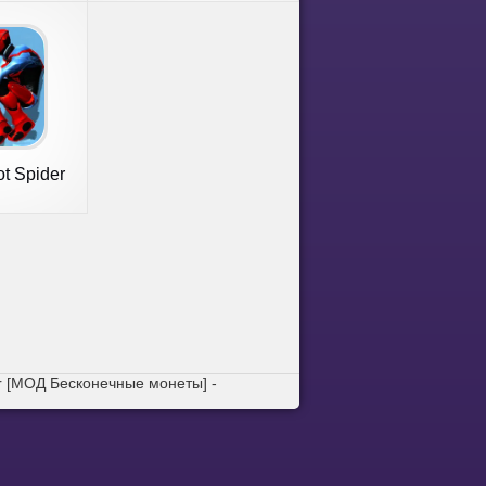
t Spider
ame
r [МОД Бесконечные монеты] -