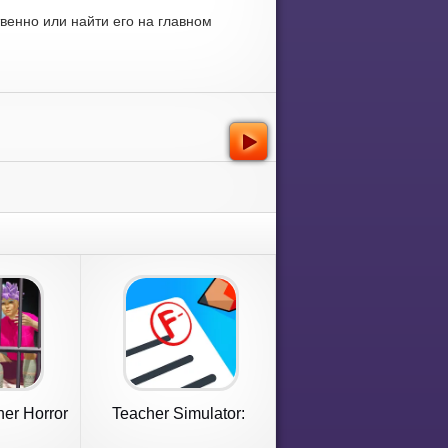
венно или найти его на главном
her Horror
Teacher Simulator:
e
School Days