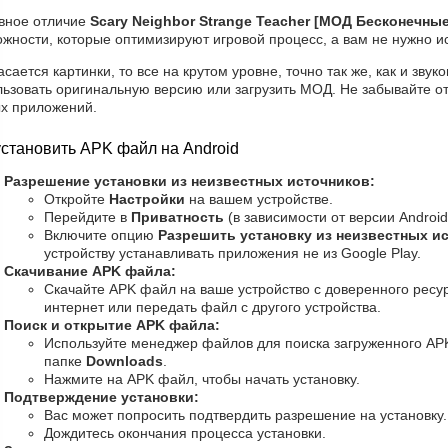
вное отличие
Scary Neighbor Strange Teacher [МОД Бесконечны
жности, которые оптимизируют игровой процесс, а вам не нужно и
асается картинки, то все на крутом уровне, точно так же, как и зву
ьзовать оригинальную версию или загрузить МОД. Не забывайте от
ых приложений.
установить APK файл на Android
Разрешение установки из неизвестных источников:
Откройте
Настройки
на вашем устройстве.
Перейдите в
Приватность
(в зависимости от версии Android
Включите опцию
Разрешить установку из неизвестных и
устройству устанавливать приложения не из Google Play.
Скачивание APK файла:
Скачайте APK файл на ваше устройство с доверенного ресур
интернет или передать файл с другого устройства.
Поиск и открытие APK файла:
Используйте менеджер файлов для поиска загруженного AP
папке
Downloads
.
Нажмите на APK файл, чтобы начать установку.
Подтверждение установки:
Вас может попросить подтвердить разрешение на установку
Дождитесь окончания процесса установки.