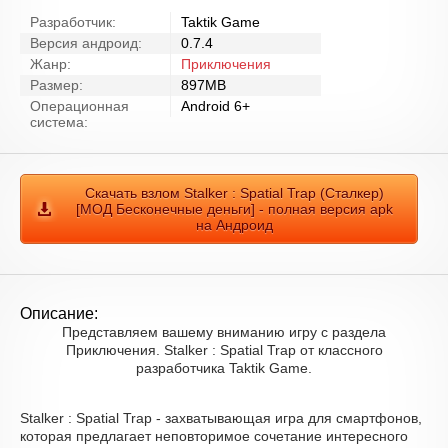
Разработчик:
Taktik Game
Версия андроид:
0.7.4
Жанр:
Приключения
Размер:
897MB
Операционная
Android 6+
система:
Скачать взлом Stalker : Spatial Trap (Сталкер)
[МОД Бесконечные деньги] - полная версия apk
на Андроид
Описание:
Представляем вашему вниманию игру с раздела
Приключения. Stalker : Spatial Trap от классного
разработчика Taktik Game.
Stalker : Spatial Trap - захватывающая игра для смартфонов,
которая предлагает неповторимое сочетание интересного