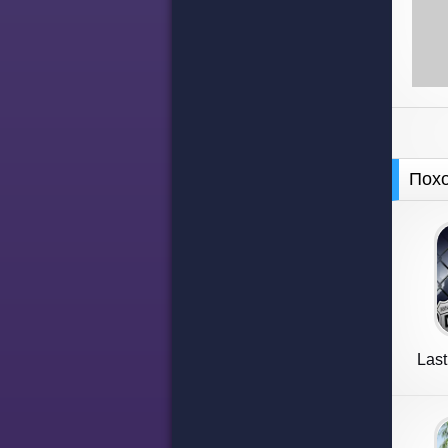
Пох
Last