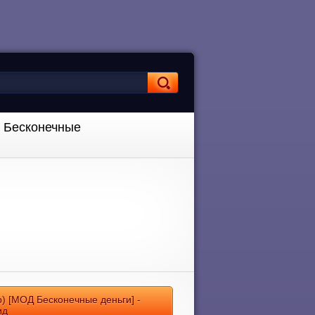
Д Бесконечные
р) [МОД Бесконечные деньги] -
ид