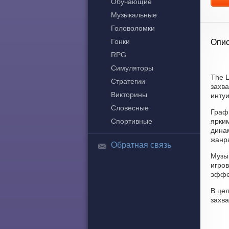
Обучающие
Музыкальные
Головоломки
Гонки
Опис
RPG
Симуляторы
The L
Стратегии
захв
Викторины
интуи
Словесные
Граф
Спортивные
ярки
динам
жанра
Обратная связь
Музык
игро
эффе
В цел
захв