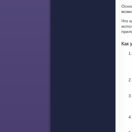
Осно
возмо
Что к
испо
прил
Как 