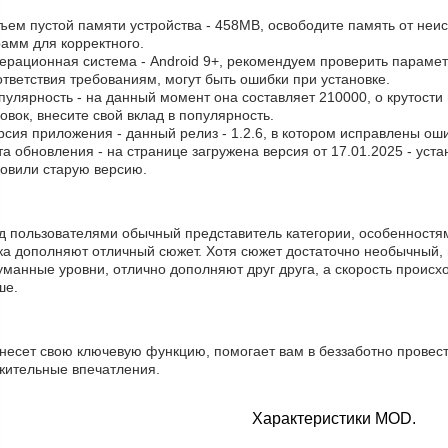
ъем пустой памяти устройства - 458MB, освободите память от неи
амм для корректного.
ерационная система - Android 9+, рекомендуем проверить парамет
тветствия требованиям, могут быть ошибки при установке.
пулярность - на данный момент она составляет 210000, о крутости
овок, внесите свой вклад в популярность.
рсия приложения - данный релиз - 1.2.6, в котором исправлены ош
та обновления - на странице загружена версия от 17.01.2025 - уст
новили старую версию.
д пользователями обычный представитель категории, особенностям
ка дополняют отличный сюжет. Хотя сюжет достаточно необычный, 
манные уровни, отлично дополняют друг друга, а скорость происхо
ше.
несет свою ключевую функцию, помогает вам в беззаботно провест
жительные впечатления.
Характеристики MOD.