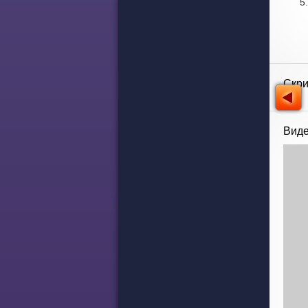
Скр
Виде