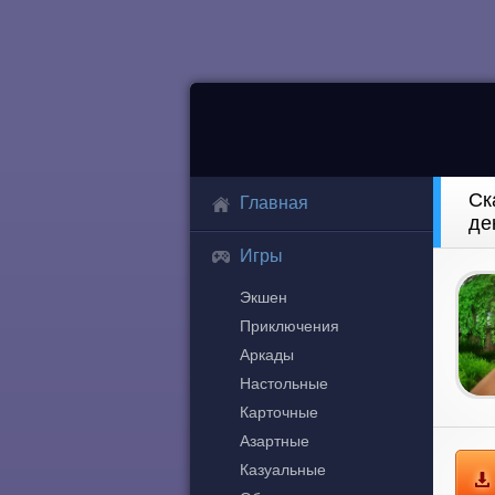
Ск
Главная
де
Игры
Экшен
Приключения
Аркады
Настольные
Карточные
Азартные
Казуальные