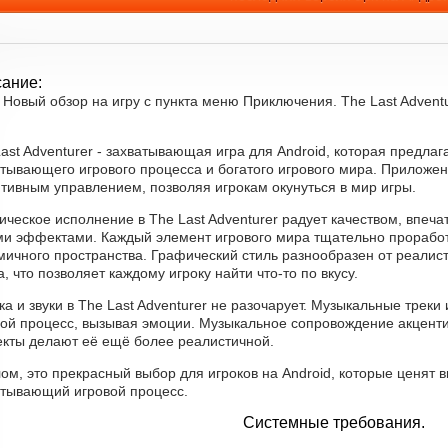
ание:
Новый обзор на игру с пункта меню Приключения. The Last Advent
ast Adventurer - захватывающая игра для Android, которая предла
атывающего игрового процесса и богатого игрового мира. Приложен
тивным управлением, позволяя игрокам окунуться в мир игры.
ическое исполнение в The Last Adventurer радует качеством, впеч
ми эффектами. Каждый элемент игрового мира тщательно проработ
ичного пространства. Графический стиль разнообразен от реалист
, что позволяет каждому игроку найти что-то по вкусу.
а и звуки в The Last Adventurer не разочарует. Музыкальные треки
вой процесс, вызывая эмоции. Музыкальное сопровождение акцент
кты делают её ещё более реалистичной.
ом, это прекрасный выбор для игроков на Android, которые ценят в
атывающий игровой процесс.
Системные требования.