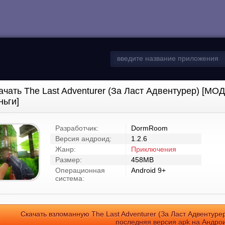
ачать The Last Adventurer (За Ласт Адвентурер) [МО
ньги]
Разработчик:
DormRoom
Версия андроид:
1.2.6
Жанр:
Приключения
Размер:
458MB
Операционная
Android 9+
система:
Скачать взломанную The Last Adventurer (За Ласт Адвентуре
последняя версия apk на Андро