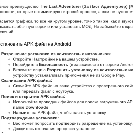
вное преимущество
The Last Adventurer (За Ласт Адвентурер) 
жности, которые оптимизируют игровой процесс, а вам не нужно м
асается графики, то все на крутом уровне, точно так же, как и зву
льзовать обычную версию или установить МОД. Не забывайте откры
ожений.
установить APK файл на Android
Разрешение установки из неизвестных источников:
Откройте
Настройки
на вашем устройстве.
Перейдите в
Безопасность
(в зависимости от версии Androi
Включите опцию
Разрешить установку из неизвестных и
устройству устанавливать приложения не из Google Play.
Скачивание APK файла:
Скачайте APK файл на ваше устройство с проверенного сайт
или передать файл с ноутбука.
Поиск и открытие APK файла:
Используйте проводник файлов для поиска загруженного AP
папке
Downloads
.
Нажмите на APK файл, чтобы начать установку.
Подтверждение установки:
Вас может попросить подтвердить разрешение на установку
Дождитесь окончания процесса установки.