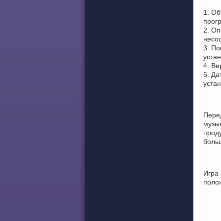
1. Об
прогр
2. Оп
несоо
3. По
устан
4. Ве
5. Да
уста
Пере
музы
проду
боль
Игра 
поло