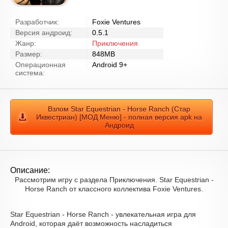
Разработчик:
Foxie Ventures
Версия андроид:
0.5.1
Жанр:
Приключения
Размер:
848MB
Операционная
Android 9+
система:
Взлом Star Equestrian - Horse Ranch (Стар
Иквестриан) [МОД Меню] - полная версия apk на
Андроид
Описание:
Рассмотрим игру с раздела Приключения. Star Equestrian -
Horse Ranch от классного коллектива Foxie Ventures.
Star Equestrian - Horse Ranch - увлекательная игра для
Android, которая даёт возможность насладиться