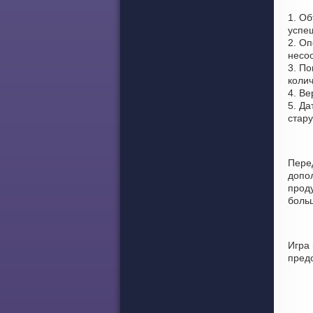
1. Об
успе
2. Оп
несоо
3. По
колич
4. Ве
5. Да
стар
Пере
допо
проду
боль
Игра
пред