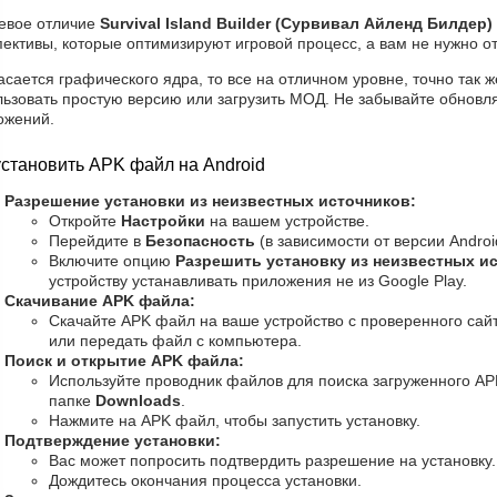
евое отличие
Survival Island Builder (Сурвивал Айленд Билдер
ективы, которые оптимизируют игровой процесс, а вам не нужно о
асается графического ядра, то все на отличном уровне, точно так ж
льзовать простую версию или загрузить МОД. Не забывайте обновля
ожений.
установить APK файл на Android
Разрешение установки из неизвестных источников:
Откройте
Настройки
на вашем устройстве.
Перейдите в
Безопасность
(в зависимости от версии Androi
Включите опцию
Разрешить установку из неизвестных и
устройству устанавливать приложения не из Google Play.
Скачивание APK файла:
Скачайте APK файл на ваше устройство с проверенного сайт
или передать файл с компьютера.
Поиск и открытие APK файла:
Используйте проводник файлов для поиска загруженного AP
папке
Downloads
.
Нажмите на APK файл, чтобы запустить установку.
Подтверждение установки:
Вас может попросить подтвердить разрешение на установку
Дождитесь окончания процесса установки.