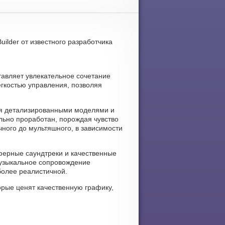
uilder от известного разработчика
ставляет увлекательное сочетание
егкостью управления, позволяя
ажая детализированными моделями и
ьно проработан, порождая чувство
чного до мультяшного, в зависимости
осферные саундтреки и качественные
Музыкальное сопровождение
более реалистичной.
орые ценят качественную графику,