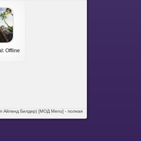
l: Offline
s
вал Айленд Билдер) [МОД Menu] - полная