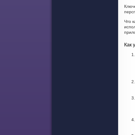
Ключ
персп
Что к
испо
прил
Как 