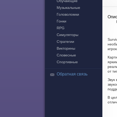
Обучающие
Музыкальные
Головоломки
Опис
Гонки
RPG
Симуляторы
Survi
Стратегии
необы
Викторины
игрок
Словесные
Карти
Спортивные
ярки
реали
от ти
Обратная связь
Звук 
звук
подд
В це
отли