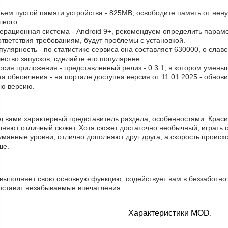
ъем пустой памяти устройства - 825MB, освободите память от нен
шного.
ерационная система - Android 9+, рекомендуем определить параме
тветствия требованиям, будут проблемы с установкой.
пулярность - по статистике сервиса она составляет 630000, о cлав
ество запусков, сделайте его популярнее.
рсия приложения - представленный релиз - 0.3.1, в котором умен
та обновления - на портале доступна версия от 11.01.2025 - обнов
ую версию.
д вами характерный представитель раздела, особенностями. Краси
лняют отличный сюжет. Хотя сюжет достаточно необычный, играть 
манные уровни, отлично дополняют друг друга, а скорость происхо
ше.
 выполняет свою основную функцию, содействует вам в беззаботно
оставит незабываемые впечатления.
Характеристики MOD.