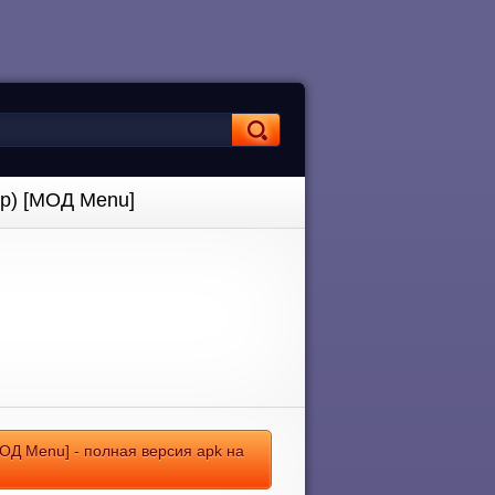
ер) [МОД Menu]
МОД Menu] - полная версия apk на