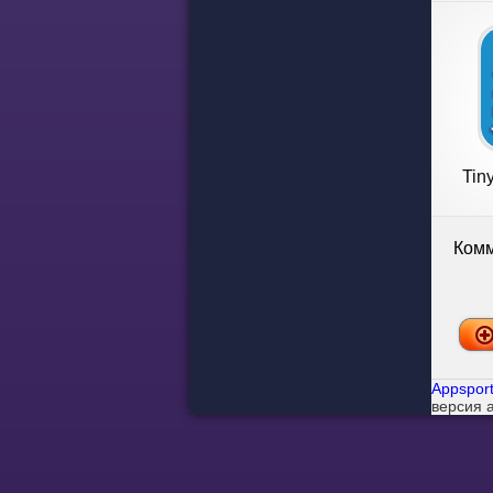
Tiny
Комм
Appsport
версия 