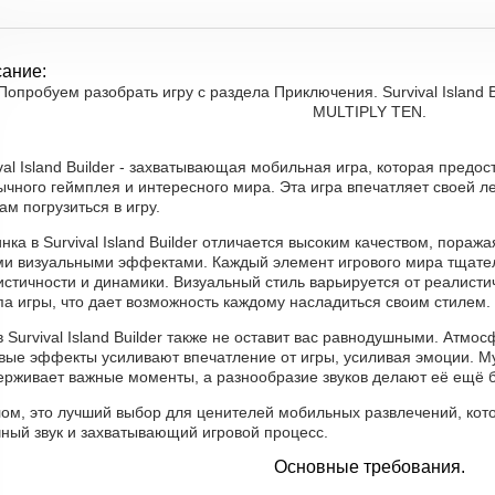
ание:
Попробуем разобрать игру с раздела Приключения. Survival Island B
MULTIPLY TEN.
val Island Builder - захватывающая мобильная игра, которая предо
чного геймплея и интересного мира. Эта игра впечатляет своей л
ам погрузиться в игру.
нка в Survival Island Builder отличается высоким качеством, пор
ми визуальными эффектами. Каждый элемент игрового мира тщател
стичности и динамики. Визуальный стиль варьируется от реалисти
па игры, что дает возможность каждому насладиться своим стилем.
в Survival Island Builder также не оставит вас равнодушными. Атм
овые эффекты усиливают впечатление от игры, усиливая эмоции. 
ерживает важные моменты, а разнообразие звуков делают её ещё 
лом, это лучший выбор для ценителей мобильных развлечений, кот
чный звук и захватывающий игровой процесс.
Основные требования.