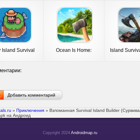
 Island Survival
Ocean Is Home:
Island Surviva
Survival Island
Game
ентарии:
Добавить комментарий
als.ru
»
Приключения
» Взломанная Survival Island Builder (Сурви
apk на Андроид
Copyright 2024
Androidmap.ru