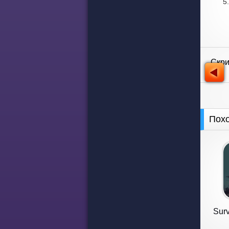
Скр
Пох
Surv