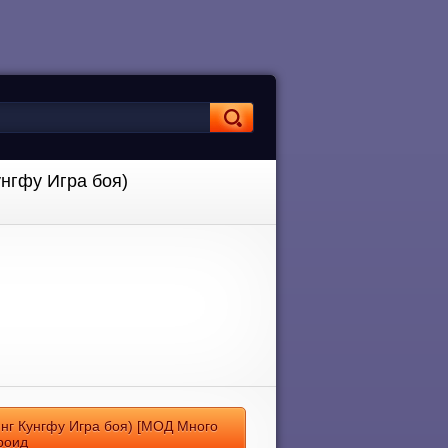
унгфу Игра боя)
инг Кунгфу Игра боя) [МОД Много
роид