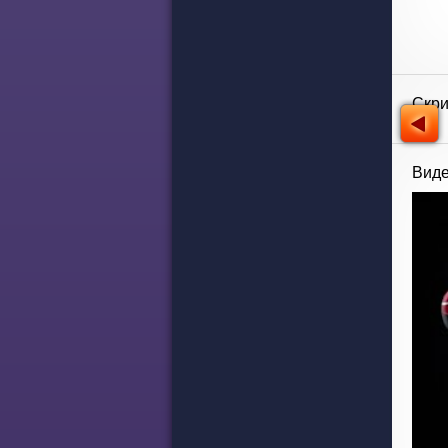
Скр
Виде