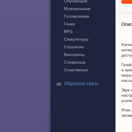
Обучающие
Музыкальные
Головоломки
Гонки
Опис
RPG
Симуляторы
Karat
Стратегии
инте
Викторины
досту
Словесные
Граф
Спортивные
и яр
мира.
насл
Обратная связь
Звук 
наст
усил
Итак,
захв