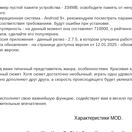
змер пустой памяти устройства - 334MB, освободите память от не
го.
ерационная система - Android 9+, рекомендуем посмотреть парамет
соответствия требованиям, будут ошибки при установке.
пулярность - на данный момент она составляет 710000, о рейтинге 
ков, сделайте его популярнее.
рсия приложения - данный релиз - 2.7.5, в котором улучшена рабо
та обновления - на странице доступна версия от 12.01.2025 - обн
ую версию.
д вами типичный представитель жанра, особенностями. Красивая к
чный сюжет. Хотя сюжет достаточно необычный, играть одно удово
но дополняют друг друга, а скорость происходящего будет увлекат
 исполняет свою важнейшую функцию, содействует вам в весело пр
жительные впечатления.
Характеристики MOD.