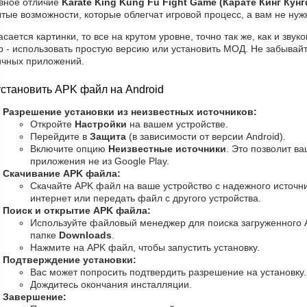
вное отличие
Karate King Kung Fu Fight Game (Карате Кинг Кун
тые возможности, которые облегчат игровой процесс, а вам не ну
асается картинки, то все на крутом уровне, точно так же, как и зв
р - использовать простую версию или установить МОД. Не забывай
ичных приложений.
установить APK файл на Android
Разрешение установки из неизвестных источников:
Откройте
Настройки
на вашем устройстве.
Перейдите в
Защита
(в зависимости от версии Android).
Включите опцию
Неизвестные источники
. Это позволит в
приложения не из Google Play.
Скачивание APK файла:
Скачайте APK файл на ваше устройство с надежного источни
интернет или передать файл с другого устройства.
Поиск и открытие APK файла:
Используйте файловый менеджер для поиска загруженного 
папке
Downloads
.
Нажмите на APK файл, чтобы запустить установку.
Подтверждение установки:
Вас может попросить подтвердить разрешение на установку
Дождитесь окончания инсталляции.
Завершение: