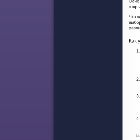
Осно
откры
Что к
выбо
разл
Как 