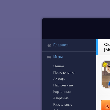
Ск
Главная
[М
Игры
Экшен
Приключения
Аркады
Настольные
Карточные
Азартные
Казуальные