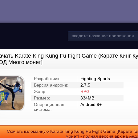
ачать Karate King Kung Fu Fight Game (Карате Кинг К
ОД Много монет]
Разработчик:
Fighting Sports
Версия андроид:
2.7.5
Жанр:
RPG
Размер:
334MB
Операционная
Android 9+
система:
Скачать взломанную Karate King Kung Fu Fight Game (Карате К
монет] - полная версия apk на Анд