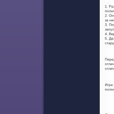
1. Ра
полно
2. Оп
за не
3. По
запус
4. Ве
5. Да
стар
Пере
отли
отлич
Игра
поло