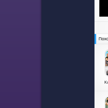
Пох
Ku
F