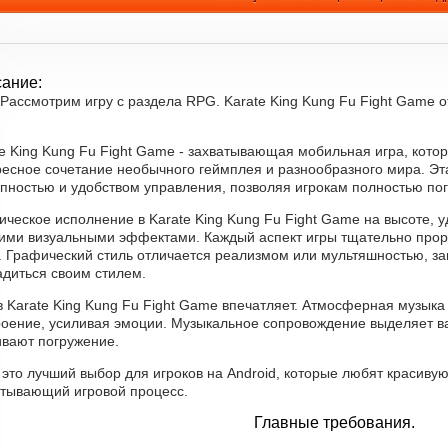
ание:
Рассмотрим игру с раздела RPG. Karate King Kung Fu Fight Game от 
e King Kung Fu Fight Game - захватывающая мобильная игра, кото
ресное сочетание необычного геймплея и разнообразного мира. Эт
пностью и удобством управления, позволяя игрокам полностью пог
ическое исполнение в Karate King Kung Fu Fight Game на высоте,
кими визуальными эффектами. Каждый аспект игры тщательно про
 Графический стиль отличается реализмом или мультяшностью, зав
адиться своим стилем.
в Karate King Kung Fu Fight Game впечатляет. Атмосферная музыка
роение, усиливая эмоции. Музыкальное сопровождение выделяет ва
ивают погружение.
 это лучший выбор для игроков на Android, которые любят красивую
атывающий игровой процесс.
Главные требования.