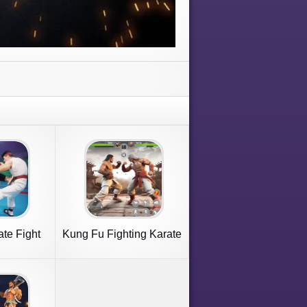
te Fight
Kung Fu Fighting Karate
e
Games