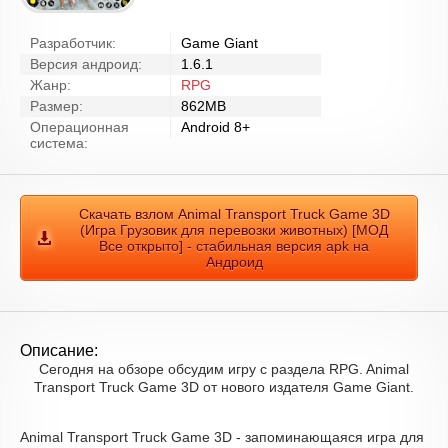
Разработчик:
Game Giant
Версия андроид:
1.6.1
Жанр:
RPG
Размер:
862MB
Операционная
Android 8+
система:
Скачать взлом Animal Transport Truck Game 3D
(Игра Грузовик для перевозки животных) [МОД
Все открыто] - стабильная версия apk на
Андроид
Описание:
Сегодня на обзоре обсудим игру с раздела RPG. Animal
Transport Truck Game 3D от нового издателя Game Giant.
Animal Transport Truck Game 3D - запоминающаяся игра для