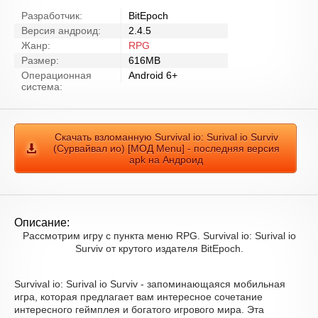
Разработчик:
BitEpoch
Версия андроид:
2.4.5
Жанр:
RPG
Размер:
616MB
Операционная
Android 6+
система:
Скачать взломанную Survival io: Surival io Surviv
(Сурвайвал ио) [МОД Menu] - последняя версия
apk на Андроид
Описание:
Рассмотрим игру с пункта меню RPG. Survival io: Surival io
Surviv от крутого издателя BitEpoch.
Survival io: Surival io Surviv - запоминающаяся мобильная
игра, которая предлагает вам интересное сочетание
интересного геймплея и богатого игрового мира. Эта