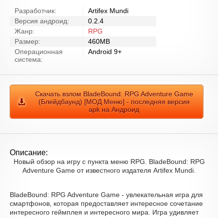
Разработчик:
Artifex Mundi
Версия андроид:
0.2.4
Жанр:
RPG
Размер:
460MB
Операционная
Android 9+
система:
Скачать взлом BladeBound: RPG Adventure Game
(Блейдбаунд) [МОД Меню] - последняя версия
apk на Андроид
Описание:
Новый обзор на игру с пункта меню RPG. BladeBound: RPG
Adventure Game от известного издателя Artifex Mundi.
BladeBound: RPG Adventure Game - увлекательная игра для
смартфонов, которая предоставляет интересное сочетание
интересного геймплея и интересного мира. Игра удивляет