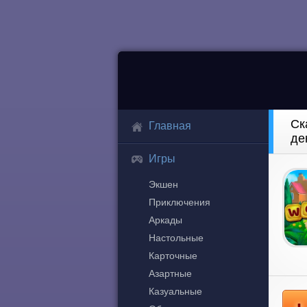
Ск
Главная
де
Игры
Экшен
Приключения
Аркады
Настольные
Карточные
Азартные
Казуальные