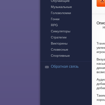
Обучающие
Музыкальные
Головоломки
Гонки
Опис
RPG
Н
Симуляторы
Стратегии
Викторины
Trave
увлек
Словесные
игрок
Спортивные
Визу
насы
Обратная связь
динам
возм
Аудио
доба
доба
Таки
хоро