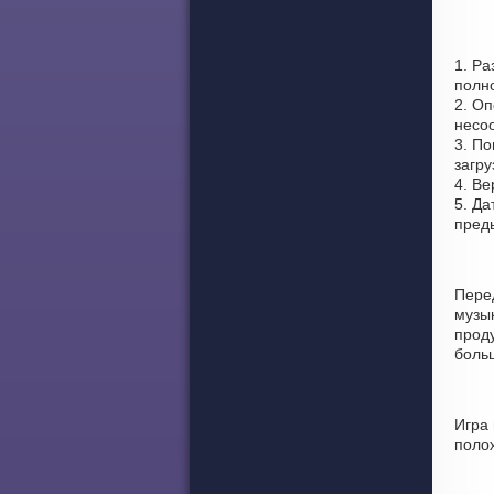
1. Ра
полно
2. Оп
несоо
3. По
загру
4. Ве
5. Да
пред
Пере
музы
проду
боль
Игра
поло