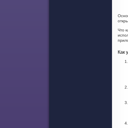
Осно
откры
Что к
испо
прил
Как 