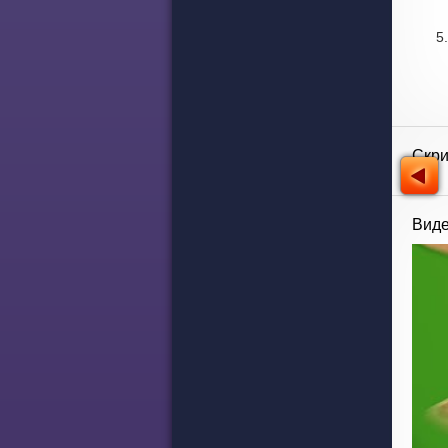
Скр
Виде