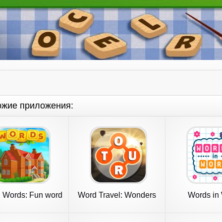
ожие приложения:
l Words: Fun word
Word Travel: Wonders
Words in
games
Trip Game