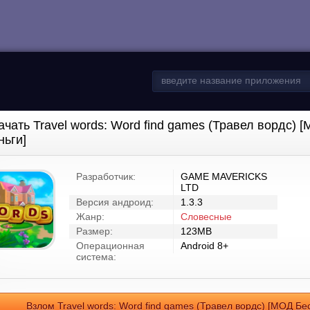
ачать Travel words: Word find games (Травел вордс)
ньги]
Разработчик:
GAME MAVERICKS
LTD
Версия андроид:
1.3.3
Жанр:
Словесные
Размер:
123MB
Операционная
Android 8+
система:
Взлом Travel words: Word find games (Травел вордс) [МОД Бе