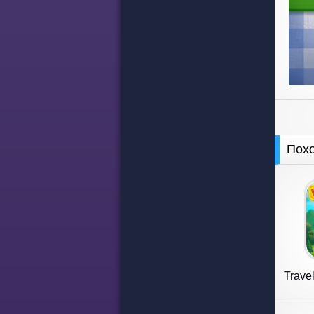
Пох
Trave