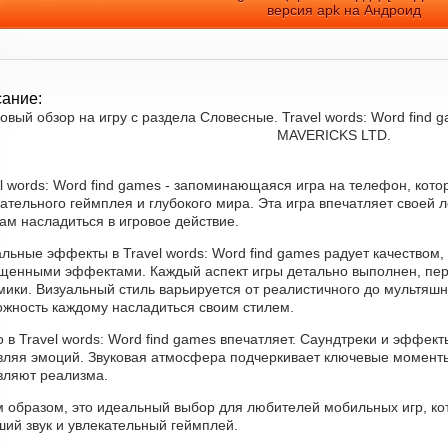
версия apk на Андроид
ание:
овый обзор на игру с раздела Словесные. Travel words: Word find
MAVERICKS LTD.
l words: Word find games - запоминающаяся игра на телефон, кот
ательного геймплея и глубокого мира. Эта игра впечатляет своей 
ам насладиться в игровое действие.
альные эффекты в Travel words: Word find games радует качество
щенными эффектами. Каждый аспект игры детально выполнен, пер
ики. Визуальный стиль варьируется от реалистичного до мультяшно
ожность каждому насладиться своим стилем.
 в Travel words: Word find games впечатляет. Саундтреки и эффе
вляя эмоций. Звуковая атмосфера подчеркивает ключевые моменты
вляют реализма.
м образом, это идеальный выбор для любителей мобильных игр, ко
ший звук и увлекательный геймплей.