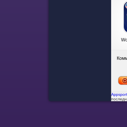
Wo
Комм
Appsport
последн