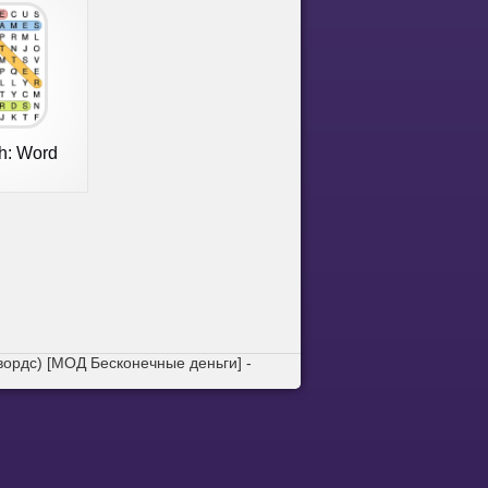
h: Word
вордс) [МОД Бесконечные деньги] -