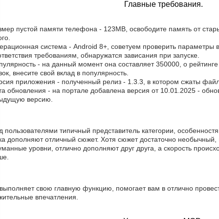
Главные требования.
змер пустой памяти телефона - 123MB, освободите память от стар
го.
ерационная система - Android 8+, советуем проверить параметры в
тветствия требованиям, обнаружатся зависания при запуске.
пулярность - на данный момент она составляет 350000, о рейтинге
зок, внесите свой вклад в популярность.
рсия приложения - полученный релиз - 1.3.3, в котором сжаты фай
та обновления - на портале добавлена версия от 10.01.2025 - обн
ыдущую версию.
д пользователями типичный представитель категории, особенностя
ка дополняют отличный сюжет. Хотя сюжет достаточно необычный, 
манные уровни, отлично дополняют друг друга, а скорость происхо
ше.
 выполняет свою главную функцию, помогает вам в отлично провес
жительные впечатления.