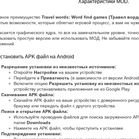
Характеристики MOD.
вное преимущество
Travel words: Word find games (Травел вор
тые возможности, которые облегчат игровой процесс, а вам не нуж
асается графического ядра, то все на замечательном уровне, точно
льзовать простую версию или использовать МОД. Не забывайте пос
ожений.
установить APK файл на Android
Разрешение установки из неизвестных источников:
Откройте
Настройки
на вашем устройстве.
Перейдите в
Приватность
(в зависимости от версии Android
Включите опцию
Разрешить установку из неизвестных и
устройству устанавливать приложения не из Google Play.
Скачивание APK файла:
Скачайте APK файл на ваше устройство с доверенного ресур
браузер или передать файл с другого устройства.
Поиск и открытие APK файла:
Используйте проводник файлов для поиска загруженного AP
папке
Downloads
.
Нажмите на APK файл, чтобы приступить к установке.
Подтверждение установки: