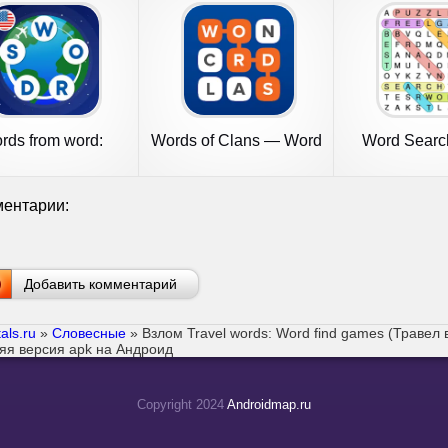
rds from word:
Words of Clans — Word
Word Searc
Crosswords
Puzzle
Find
ентарии:
Добавить комментарий
als.ru
»
Словесные
» Взлом Travel words: Word find games (Травел 
яя версия apk на Андроид
Copyright 2024
Androidmap.ru