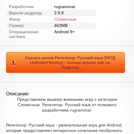
Разработчик:
rugrammar
Версия андроид:
2.9.8
Жанр:
Словесные
Размер:
463MB
Операционная
Android 9+
система:
Скачать взлом Репетитор. Русский язык [МОД
Unlimited Money] - полная версия apk на
Андроид
Описание:
Представляем вашему вниманию игру с категории
Словесные. Репетитор. Русский язык от толкового
разработчика rugrammar.
Репетитор. Русский язык - увлекательная игра для Android,
которая предоставляет интересное сочетание необычного