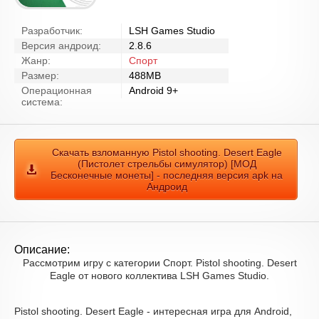
Разработчик:
LSH Games Studio
Версия андроид:
2.8.6
Жанр:
Спорт
Размер:
488MB
Операционная
Android 9+
система:
Скачать взломанную Pistol shooting. Desert Eagle
(Пистолет стрельбы симулятор) [МОД
Бесконечные монеты] - последняя версия apk на
Андроид
Описание:
Рассмотрим игру с категории Спорт. Pistol shooting. Desert
Eagle от нового коллектива LSH Games Studio.
Pistol shooting. Desert Eagle - интересная игра для Android,