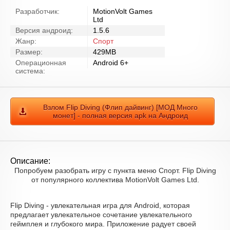
Разработчик:
MotionVolt Games
Ltd
Версия андроид:
1.5.6
Жанр:
Спорт
Размер:
429MB
Операционная
Android 6+
система:
Взлом Flip Diving (Флип дайвинг) [МОД Много
монет] - полная версия apk на Андроид
Описание:
Попробуем разобрать игру с пункта меню Спорт. Flip Diving
от популярного коллектива MotionVolt Games Ltd.
Flip Diving - увлекательная игра для Android, которая
предлагает увлекательное сочетание увлекательного
геймплея и глубокого мира. Приложение радует своей