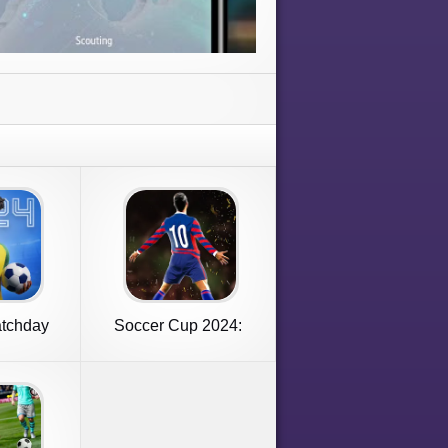
atchday
Soccer Cup 2024:
 24
Football Game