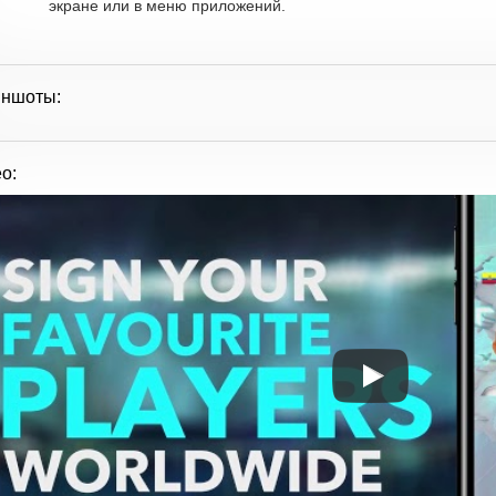
экране или в меню приложений.
иншоты:
о: