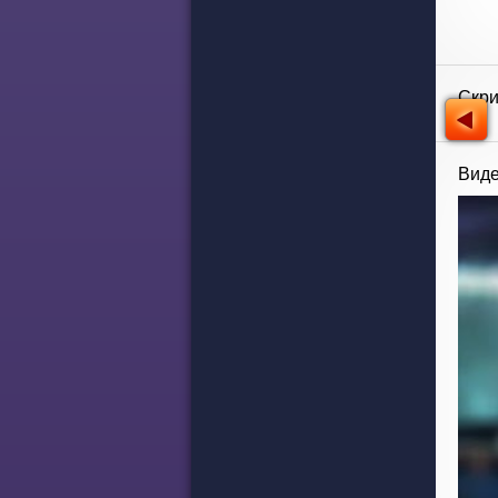
Скр
Виде