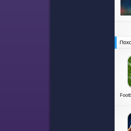
Пох
Footb