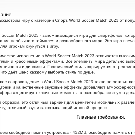
ание:
ассмотрим игру с категории Спорт. World Soccer Match 2023 от поп
d Soccer Match 2023 - запоминающаяся игра для смартфонов, кото
ание необычного геймплея и разнообразного мира. Эта игра впеча
ляя игрокам окунуться в игру.
ческое исполнение в World Soccer Match 2023 отличается высоким
лями и красочными эффектами. Все элементы мира детально вып
стичности и динамики. Графический стиль варьируется от реалисти
 что даёт шанс каждому выбрать стиль по душе.
овое сопровождение в World Soccer Match 2023 также не оставит 
дтреки и качественные звуковые эффекты добавляют атмосферност
сфера акцентирует ключевые моменты, а разнообразие звуков дел
м образом, это отличный вариант для ценителей мобильных развле
ку, отличный звук и захватывающий игровой процесс.
Главные требования.
бъем свободной памяти устройства - 432MB, освободите память от