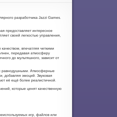
улярного разработчика Jazzi Games.
рая предоставляет интересное
тляет своей легкостью управления,
 качеством, впечатляя четкими
олнен, передавая атмосферу
чного до мультяшного, зависит от
вас равнодушными. Атмосферные
и, добавляя эмоций. Звуковая
ают её ещё более реалистичной.
чений, которые ценят качественную
 неиспользуемых игр, файлов или