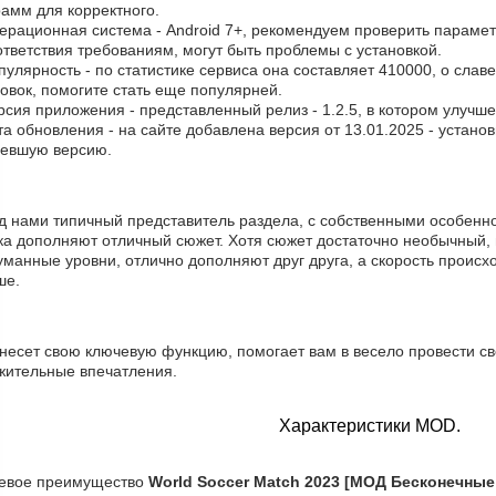
амм для корректного.
ерационная система - Android 7+, рекомендуем проверить парамет
тветствия требованиям, могут быть проблемы с установкой.
пулярность - по статистике сервиса она составляет 410000, о cлав
овок, помогите стать еще популярней.
рсия приложения - представленный релиз - 1.2.5, в котором улучш
та обновления - на сайте добавлена версия от 13.01.2025 - устано
ревшую версию.
д нами типичный представитель раздела, с собственными особенно
ка дополняют отличный сюжет. Хотя сюжет достаточно необычный, 
манные уровни, отлично дополняют друг друга, а скорость происхо
ше.
 несет свою ключевую функцию, помогает вам в весело провести с
жительные впечатления.
Характеристики MOD.
евое преимущество
World Soccer Match 2023 [МОД Бесконечные