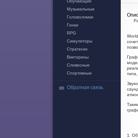
Обучающие
Музыкальные
Опис
Головоломки
Р
Гонки
RPG
Worl
Симуляторы
сочет
позво
Стратегии
Викторины
Графи
моде
Словесные
реали
Спортивные
типа,
Звук
Обратная связь
саун
атмо
Таки
графи
1. О