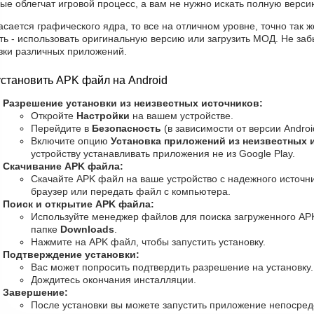
ые облегчат игровой процесс, а вам не нужно искать полную верси
асается графического ядра, то все на отличном уровне, точно так 
ть - использовать оригинальную версию или загрузить МОД. Не за
узки различных приложений.
установить APK файл на Android
Разрешение установки из неизвестных источников:
Откройте
Настройки
на вашем устройстве.
Перейдите в
Безопасность
(в зависимости от версии Androi
Включите опцию
Установка приложений из неизвестных 
устройству устанавливать приложения не из Google Play.
Скачивание APK файла:
Скачайте APK файл на ваше устройство с надежного источни
браузер или передать файл с компьютера.
Поиск и открытие APK файла:
Используйте менеджер файлов для поиска загруженного AP
папке
Downloads
.
Нажмите на APK файл, чтобы запустить установку.
Подтверждение установки:
Вас может попросить подтвердить разрешение на установку
Дождитесь окончания инсталляции.
Завершение:
После установки вы можете запустить приложение непосред