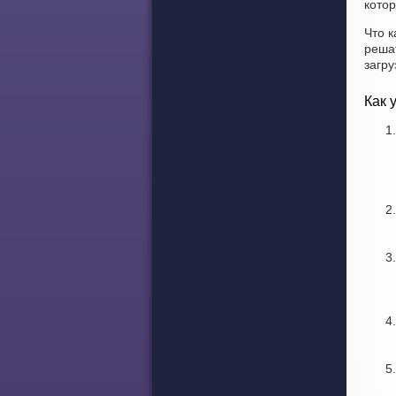
котор
Что к
реша
загр
Как 