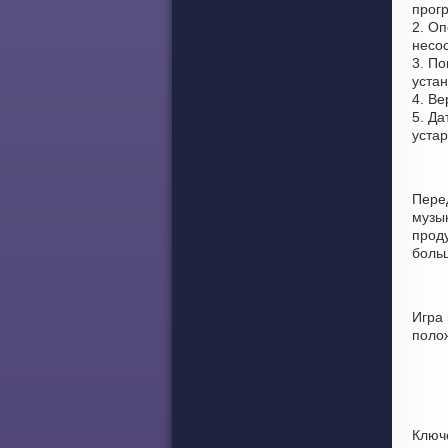
прогр
2. Оп
несоо
3. По
устан
4. Ве
5. Да
уста
Пере
музы
проду
боль
Игра
поло
Ключ