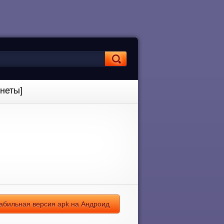
неты]
табильная версия apk на Андроид